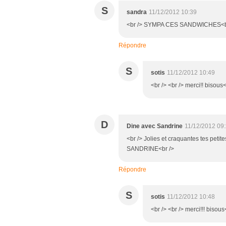
S
sandra
11/12/2012 10:39
<br /> SYMPA CES SANDWICHES<b
Répondre
S
sotis
11/12/2012 10:49
<br /> <br /> merci!! bisous<
D
Dine avec Sandrine
11/12/2012 09
<br /> Jolies et craquantes tes petite
SANDRINE<br />
Répondre
S
sotis
11/12/2012 10:48
<br /> <br /> merci!!! bisous