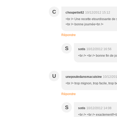
C
choupette82
10/12/2012 15:12
<br /> Une recette etourdissante de sa
<br /> bonne journée<br />
Répondre
S
sotis
10/12/2012 16:56
<br /> <br /> bonne fin de j
U
unepouledansmacuisine
10/12/201
<br /> trop mignon, trop facile, trop b
Répondre
S
sotis
10/12/2012 14:08
<br /> <br /> exactement!!<br