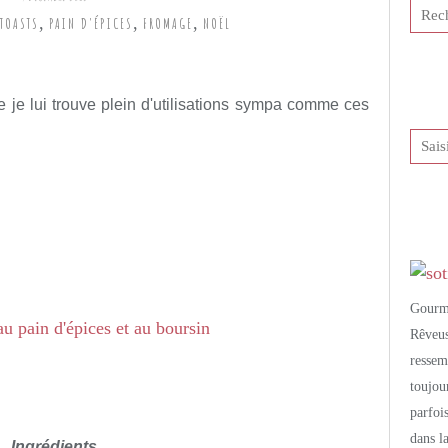
,
,
,
TOASTS
PAIN D'ÉPICES
FROMAGE
NOËL
tis et publié depuis Overblog
e je lui trouve plein d'utilisations sympa comme ces
Gourm
Rêveu
resse
toujo
parfoi
dans l
Ingrédients