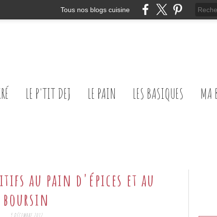
Tous nos blogs cuisine
CRÉ
LE P'TIT DEJ
LE PAIN
LES BASIQUES
MA 
itifs au pain d'épices et au
boursin
9 DÉCEMBRE 2012