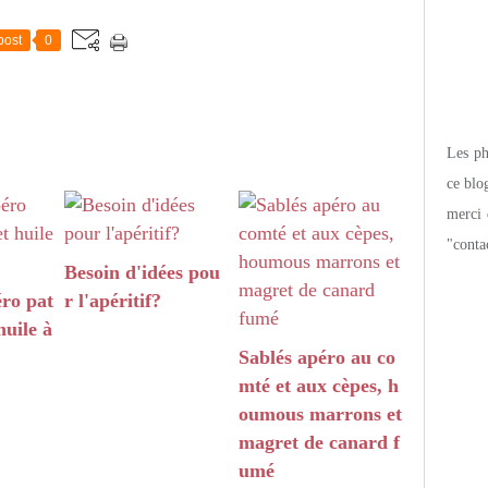
post
0
Les pho
ce blo
merci 
"conta
Besoin d'idées pou
ro pat
r l'apéritif?
huile à
Sablés apéro au co
mté et aux cèpes, h
oumous marrons et
magret de canard f
umé