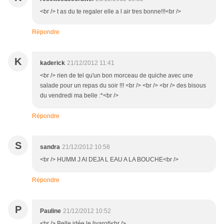
<br /> t as du te regaler elle a l air tres bonne!!!<br />
Répondre
K
kaderick
21/12/2012 11:41
<br /> rien de tel qu'un bon morceau de quiche avec une
salade pour un repas du soir !!! <br /> <br /> <br /> des bisous
du vendredi ma belle :*<br />
Répondre
S
sandra
21/12/2012 10:58
<br /> HUMM J AI DEJA L EAU A LA BOUCHE<br />
Répondre
P
Pauline
21/12/2012 10:52
<br /> Belle idée le livarot!<br />