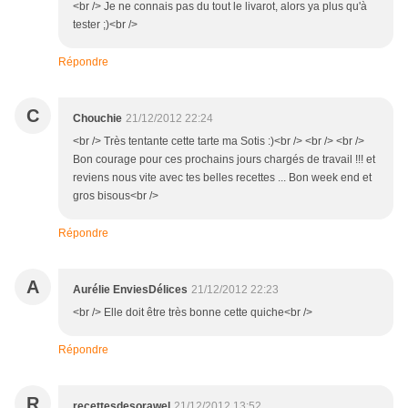
<br /> Je ne connais pas du tout le livarot, alors ya plus qu'à
tester ;)<br />
Répondre
C
Chouchie
21/12/2012 22:24
<br /> Très tentante cette tarte ma Sotis :)<br /> <br /> <br />
Bon courage pour ces prochains jours chargés de travail !!! et
reviens nous vite avec tes belles recettes ... Bon week end et
gros bisous<br />
Répondre
A
Aurélie EnviesDélices
21/12/2012 22:23
<br /> Elle doit être très bonne cette quiche<br />
Répondre
R
recettesdesorawel
21/12/2012 13:52