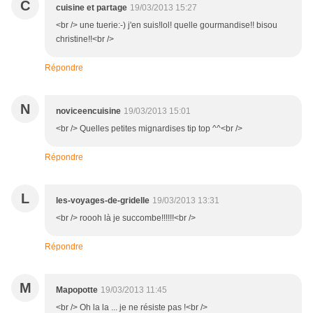
C
cuisine et partage
19/03/2013 15:27
<br /> une tuerie:-) j'en suis!lol! quelle gourmandise!! bisou
christine!!<br />
Répondre
N
noviceencuisine
19/03/2013 15:01
<br /> Quelles petites mignardises tip top ^^<br />
Répondre
L
les-voyages-de-gridelle
19/03/2013 13:31
<br /> roooh là je succombe!!!!!!<br />
Répondre
M
Mapopotte
19/03/2013 11:45
<br /> Oh la la ... je ne résiste pas !<br />