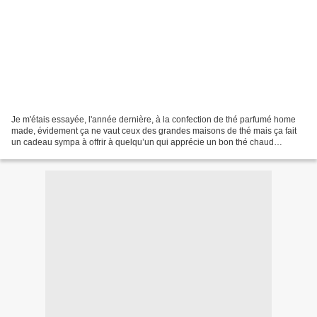
Je m'étais essayée, l'année dernière, à la confection de thé parfumé home
made, évidement ça ne vaut ceux des grandes maisons de thé mais ça fait
un cadeau sympa à offrir à quelqu’un qui apprécie un bon thé chaud
accompagné d'un petit carré de chocolat...