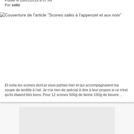
Publié le 26/01/2018 à 07:49
Par
sotis
Et voila les scones dont je vous parlais hier et qui accompagnaient ma
soupe de lentille à l'ail. Je n'ai rien de spécial à dire à leur propos si ce n'est
qu'ils étaient très bons. Pour 12 scones 500g de farine 100g de beurre
300ml de lait (de noisette...