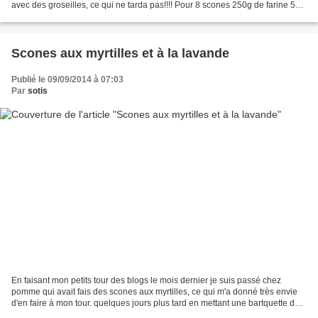
avec des groseilles, ce qui ne tarda pas!!!! Pour 8 scones 250g de farine 50g
de beurre 1 pincée...
Scones aux myrtilles et à la lavande
Publié le 09/09/2014 à 07:03
Par
sotis
En faisant mon petits tour des blogs le mois dernier je suis passé chez
pomme qui avait fais des scones aux myrtilles, ce qui m'a donné très envie
d'en faire à mon tour. quelques jours plus tard en mettant une bartquette de
myrtilles dans mon panier j'ais...