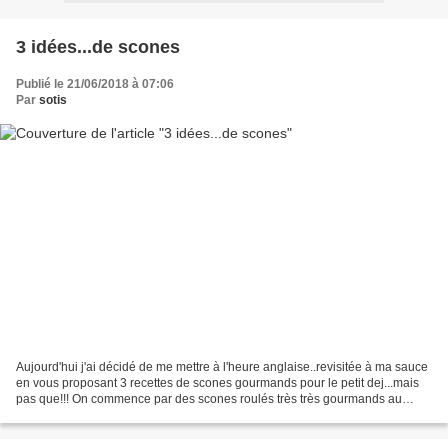
3 idées...de scones
Publié le 21/06/2018 à 07:06
Par
sotis
Aujourd'hui j'ai décidé de me mettre à l'heure anglaise..revisitée à ma sauce
en vous proposant 3 recettes de scones gourmands pour le petit dej...mais
pas que!!! On commence par des scones roulés très très gourmands au
chocolat, carambar et cannelle...