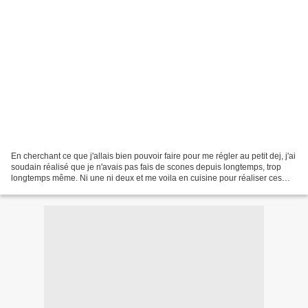
En cherchant ce que j'allais bien pouvoir faire pour me régler au petit dej, j'ai
soudain réalisé que je n'avais pas fais de scones depuis longtemps, trop
longtemps même. Ni une ni deux et me voila en cuisine pour réaliser ces
délicieux scones aux figues...