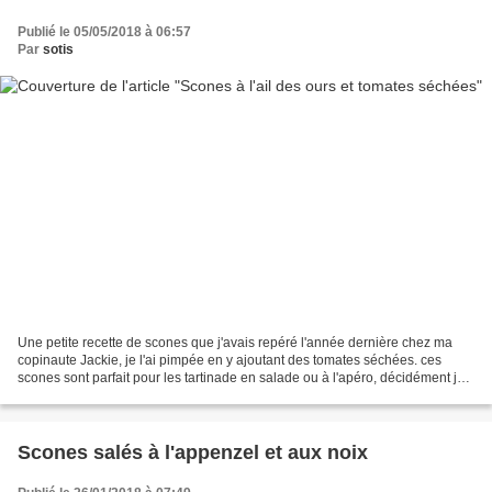
Publié le 05/05/2018 à 06:57
Par
sotis
Une petite recette de scones que j'avais repéré l'année dernière chez ma
copinaute Jackie, je l'ai pimpée en y ajoutant des tomates séchées. ces
scones sont parfait pour les tartinade en salade ou à l'apéro, décidément je
ne me lasse pas de cet ail des...
Scones salés à l'appenzel et aux noix