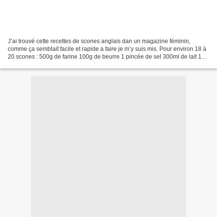
J’ai trouvé cette recettes de scones anglais dan un magazine féminin,
comme ça semblait facile et rapide a faire je m’y suis mis. Pour environ 18 à
20 scones : 500g de farine 100g de beurre 1 pincée de sel 300ml de lait 1
sachet de levure chimique Faites...