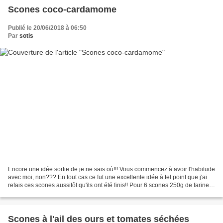
Scones coco-cardamome
Publié le 20/06/2018 à 06:50
Par
sotis
Encore une idée sortie de je ne sais où!!! Vous commencez à avoir l'habitude
avec moi, non??? En tout cas ce fut une excellente idée à tel point que j'ai
refais ces scones aussitôt qu'ils ont été finis!! Pour 6 scones 250g de farine
55g de beurre 1 pincée...
Scones à l'ail des ours et tomates séchées