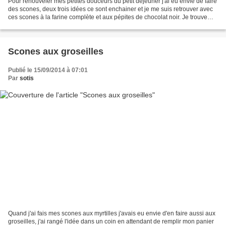
Pour renouveler mes petites douceurs du petit déjeuner j'ai eu envie de faire
des scones, deux trois idées ce sont enchainer et je me suis retrouver avec
ces scones à la farine complète et aux pépites de chocolat noir. Je trouve
que le gout rustique de...
Scones aux groseilles
Publié le 15/09/2014 à 07:01
Par
sotis
Quand j'ai fais mes scones aux myrtilles j'avais eu envie d'en faire aussi aux
groseilles, j'ai rangé l'idée dans un coin en attendant de remplir mon panier