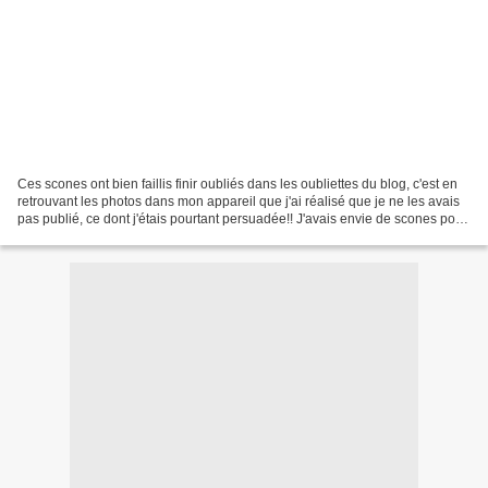
Ces scones ont bien faillis finir oubliés dans les oubliettes du blog, c'est en
retrouvant les photos dans mon appareil que j'ai réalisé que je ne les avais
pas publié, ce dont j'étais pourtant persuadée!! J'avais envie de scones pour
le petit dej, un...