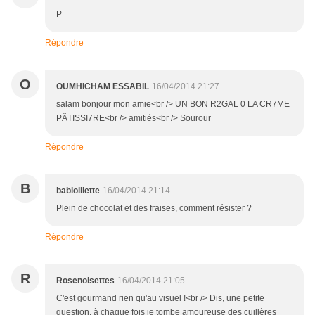
P
Répondre
O
OUMHICHAM ESSABIL
16/04/2014 21:27
salam bonjour mon amie<br /> UN BON R2GAL 0 LA CR7ME
PÄTISSI7RE<br /> amitiés<br /> Sourour
Répondre
B
babiolliette
16/04/2014 21:14
Plein de chocolat et des fraises, comment résister ?
Répondre
R
Rosenoisettes
16/04/2014 21:05
C'est gourmand rien qu'au visuel !<br /> Dis, une petite
question, à chaque fois je tombe amoureuse des cuillères