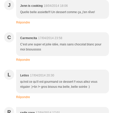
J
Jenn is cooking
18/04/2014 18:06
Quelle belle assiette!!! Un dessert comme ça, j'en rêve!
Répondre
C
Carmencita
17/04/2014 23:58
C'est une super et jolie idée, mais sans chocolat blanc pour
moi bisousssss
Répondre
L
Letiss
17/04/2014 20:30
qu'est ce qu'il est gourmand ce dessert !! vous allez vous
régaler :)<br /> gros bisous ma belle, belle soirée :)
Répondre
R
radis rose
17/04/2014 17:01