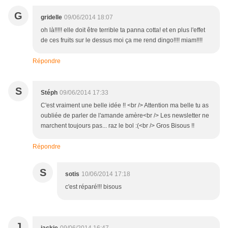
G
gridelle
09/06/2014 18:07
oh là!!!!! elle doit être terrible ta panna cotta! et en plus l'effet
de ces fruits sur le dessus moi ça me rend dingo!!!! miam!!!!
Répondre
S
Stéph
09/06/2014 17:33
C'est vraiment une belle idée !! <br /> Attention ma belle tu as
oubliée de parler de l'amande amère<br /> Les newsletter ne
marchent toujours pas... raz le bol :(<br /> Gros Bisous !!
Répondre
S
sotis
10/06/2014 17:18
c'est réparé!!! bisous
J