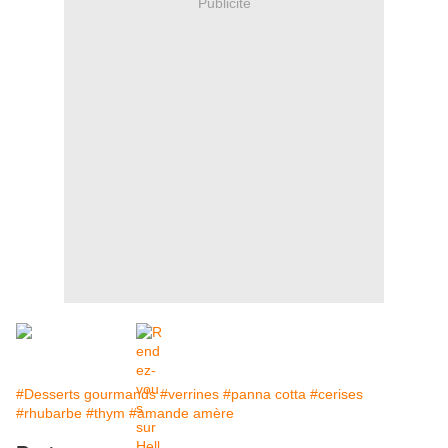
Publicité
#Desserts gourmands
#verrines
#panna cotta
#cerises
#rhubarbe
#thym
#amande amère