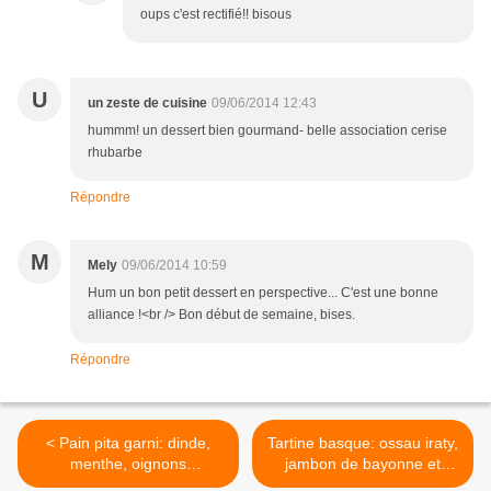
oups c'est rectifié!! bisous
U
un zeste de cuisine
09/06/2014 12:43
hummm! un dessert bien gourmand- belle association cerise
rhubarbe
Répondre
M
Mely
09/06/2014 10:59
Hum un bon petit dessert en perspective... C'est une bonne
alliance !<br /> Bon début de semaine, bises.
Répondre
< Pain pita garni: dinde,
Tartine basque: ossau iraty,
menthe, oignons
jambon de bayonne et
caramélisés...
cerises >