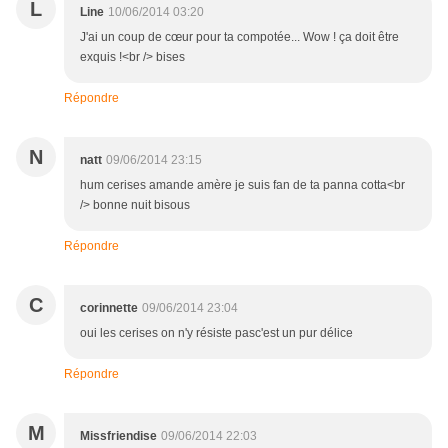
L
Line
10/06/2014 03:20
J'ai un coup de cœur pour ta compotée... Wow ! ça doit être
exquis !<br /> bises
Répondre
N
natt
09/06/2014 23:15
hum cerises amande amère je suis fan de ta panna cotta<br
/> bonne nuit bisous
Répondre
C
corinnette
09/06/2014 23:04
oui les cerises on n'y résiste pasc'est un pur délice
Répondre
M
Missfriendise
09/06/2014 22:03