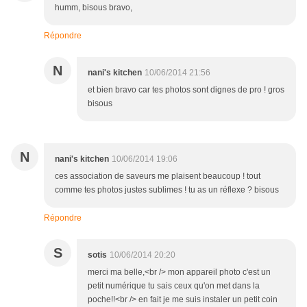
humm, bisous bravo,
Répondre
N
nani's kitchen
10/06/2014 21:56
et bien bravo car tes photos sont dignes de pro ! gros
bisous
N
nani's kitchen
10/06/2014 19:06
ces association de saveurs me plaisent beaucoup ! tout
comme tes photos justes sublimes ! tu as un réflexe ? bisous
Répondre
S
sotis
10/06/2014 20:20
merci ma belle,<br /> mon appareil photo c'est un
petit numérique tu sais ceux qu'on met dans la
poche!!<br /> en fait je me suis instaler un petit coin