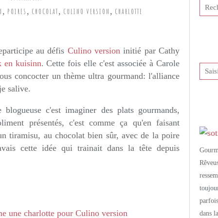
,
,
,
,
U
POIRES
CHOCOLAT
CULINO VERSION
CHARLOTTE
tis et publié depuis Overblog
eparticipe au défis
Culino version
initié par Cathy
 en kuisinn
. Cette fois elle c'est associée à Carole
us concocter un thème ultra gourmand: l'alliance
je salive.
e blogueuse c'est imaginer des plats gourmands,
oliment présentés, c'est comme ça qu'en faisant
 un tiramisu, au chocolat bien sûr, avec de la poire
avais cette idée qui trainait dans la tête depuis
Gourm
Rêveu
resse
toujo
parfoi
dans l