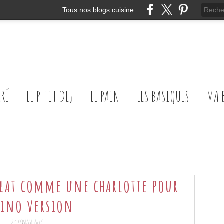
Tous nos blogs cuisine
CRÉ
LE P'TIT DEJ
LE PAIN
LES BASIQUES
MA 
olat comme une charlotte pour
lino version
23 FÉVRIER 2015