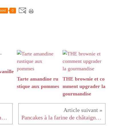
post
0
anille
Tarte amandine ru
THE brownie et co
stique aux pommes
mment upgrader la
gourmandise
Pancakes à la banane et aux amandes {sans oeufs mais avec gourmandise}
Pancakes à la farine de châtaigne et à l'estragon