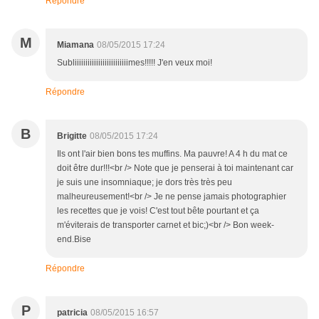
Répondre
M
Miamana
08/05/2015 17:24
Subliiiiiiiiiiiiiiiiiiiiiiiiimes!!!!! J'en veux moi!
Répondre
B
Brigitte
08/05/2015 17:24
Ils ont l'air bien bons tes muffins. Ma pauvre! A 4 h du mat ce
doit être dur!!!<br /> Note que je penserai à toi maintenant car
je suis une insomniaque; je dors très très peu
malheureusement!<br /> Je ne pense jamais photographier
les recettes que je vois! C'est tout bête pourtant et ça
m'éviterais de transporter carnet et bic;)<br /> Bon week-
end.Bise
Répondre
P
patricia
08/05/2015 16:57