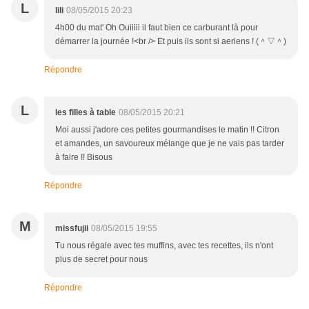
L
lili
08/05/2015 20:23
4h00 du mat' Oh Ouiiiii il faut bien ce carburant là pour
démarrer la journée !<br /> Et puis ils sont si aeriens ! (＾▽＾)
Répondre
L
les filles à table
08/05/2015 20:21
Moi aussi j'adore ces petites gourmandises le matin !! Citron
et amandes, un savoureux mélange que je ne vais pas tarder
à faire !! Bisous
Répondre
M
missfujii
08/05/2015 19:55
Tu nous régale avec tes muffins, avec tes recettes, ils n'ont
plus de secret pour nous
Répondre