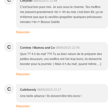
C
Chrystel
08/05/2015 22:48
C'est tout bon pour moi. Je suis sous le charme. Tes muffins
me plaisent grandement.<br /> 4h du mat, c'est bien tôt, ça ne
m'étonne pas que tu veuilles grappiller quelques précieuses
minutes !<br /> Bisous Gaëlle
Répondre
C
Corinne / Mamou and Co
08/05/2015 22:45
Quoi ?? 4 h du mat' ??!! Tu as bien raison de te préparer des
petites douceurs, ces muffins ont l'air trop bons, ils doivent te
booster pour la journée :) Mais 4 h du mat', quand même... ;)
Répondre
C
Calinhorely
08/05/2015 22:17
Une belle alliance ! Ils doivent être très bons !
Répondre