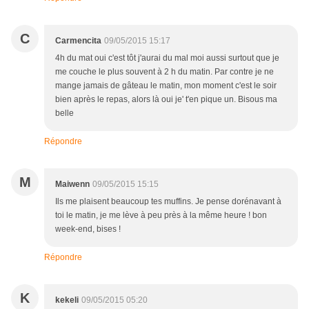
C
Carmencita
09/05/2015 15:17
4h du mat oui c'est tôt j'aurai du mal moi aussi surtout que je
me couche le plus souvent à 2 h du matin. Par contre je ne
mange jamais de gâteau le matin, mon moment c'est le soir
bien après le repas, alors là oui je' t'en pique un. Bisous ma
belle
Répondre
M
Maiwenn
09/05/2015 15:15
Ils me plaisent beaucoup tes muffins. Je pense dorénavant à
toi le matin, je me lève à peu près à la même heure ! bon
week-end, bises !
Répondre
K
kekeli
09/05/2015 05:20