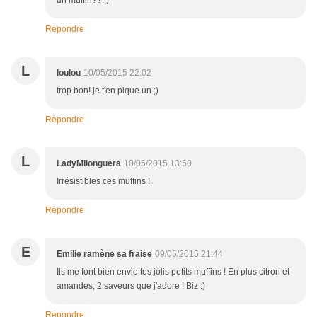
un muffin?? ;)
Répondre
L
loulou
10/05/2015 22:02
trop bon! je t'en pique un ;)
Répondre
L
LadyMilonguera
10/05/2015 13:50
Irrésistibles ces muffins !
Répondre
E
Emilie ramène sa fraise
09/05/2015 21:44
Ils me font bien envie tes jolis petits muffins ! En plus citron et
amandes, 2 saveurs que j'adore ! Biz :)
Répondre