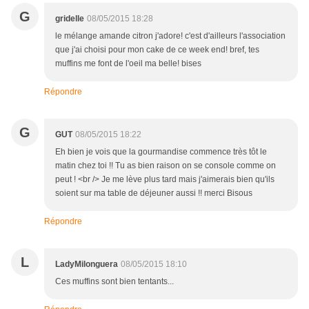
G
gridelle
08/05/2015 18:28
le mélange amande citron j'adore! c'est d'ailleurs l'association
que j'ai choisi pour mon cake de ce week end! bref, tes
muffins me font de l'oeil ma belle! bises
Répondre
G
GUT
08/05/2015 18:22
Eh bien je vois que la gourmandise commence très tôt le
matin chez toi !! Tu as bien raison on se console comme on
peut ! <br /> Je me lève plus tard mais j'aimerais bien qu'ils
soient sur ma table de déjeuner aussi !! merci Bisous
Répondre
L
LadyMilonguera
08/05/2015 18:10
Ces muffins sont bien tentants...