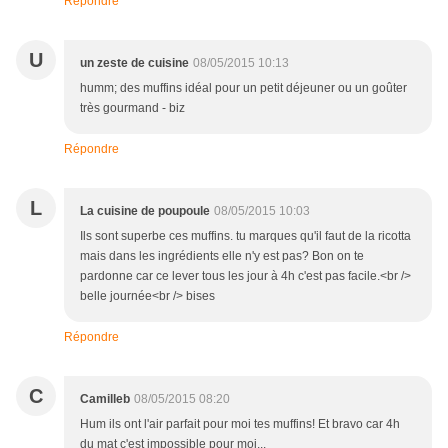
Répondre
U
un zeste de cuisine
08/05/2015 10:13
humm; des muffins idéal pour un petit déjeuner ou un goûter
très gourmand - biz
Répondre
L
La cuisine de poupoule
08/05/2015 10:03
Ils sont superbe ces muffins. tu marques qu'il faut de la ricotta
mais dans les ingrédients elle n'y est pas? Bon on te
pardonne car ce lever tous les jour à 4h c'est pas facile.<br />
belle journée<br /> bises
Répondre
C
Camilleb
08/05/2015 08:20
Hum ils ont l'air parfait pour moi tes muffins! Et bravo car 4h
du mat c'est impossible pour moi...