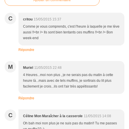
Ajouter un commentaire
C
critou
15/05/2015 15:37
Comme je vous comprends, c'est l'heure à laquelle je me lève
aussi !!<br /> Ils sont bien tentants ces muffins !!<br /> Bon
week-end
Répondre
M
Muriel
11/05/2015 22:48
4 Heures...moi non plus , je ne serais pas du matin à cette
heure là...mais avec de tels muffins, je sortirais du lit plus
facilement je crois...ils ont l'air très appétissants!
Répondre
C
Céline Mon Maraîcher à la casserole
11/05/2015 14:08
Oh bah moi non plus je ne suis pas du matin!! Tu me passes