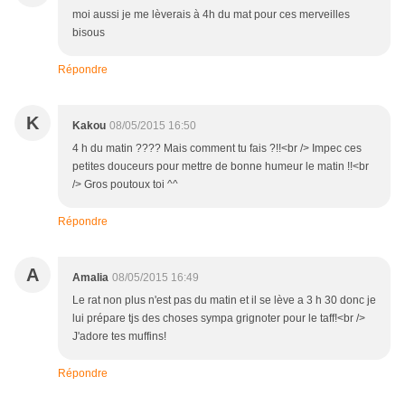
moi aussi je me lèverais à 4h du mat pour ces merveilles
bisous
Répondre
K
Kakou
08/05/2015 16:50
4 h du matin ???? Mais comment tu fais ?!!<br /> Impec ces
petites douceurs pour mettre de bonne humeur le matin !!<br
/> Gros poutoux toi ^^
Répondre
A
Amalia
08/05/2015 16:49
Le rat non plus n'est pas du matin et il se lève a 3 h 30 donc je
lui prépare tjs des choses sympa grignoter pour le taff!<br />
J'adore tes muffins!
Répondre