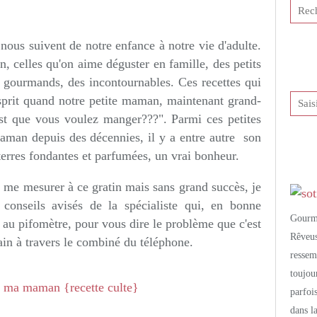
tis et publié depuis Overblog
 nous suivent de notre enfance à notre vie d'adulte.
, celles qu'on aime déguster en famille, des petits
 gourmands, des incontournables. Ces recettes qui
sprit quand notre petite maman, maintenant grand-
st que vous voulez manger???". Parmi ces petites
aman depuis des décennies, il y a entre autre son
erres fondantes et parfumées, un vrai bonheur.
de me mesurer à ce gratin mais sans grand succès, je
conseils avisés de la spécialiste qui, en bonne
Gourm
a au pifomètre, pour vous dire le problème que c'est
Rêveu
ain à travers le combiné du téléphone.
resse
toujo
parfoi
dans l