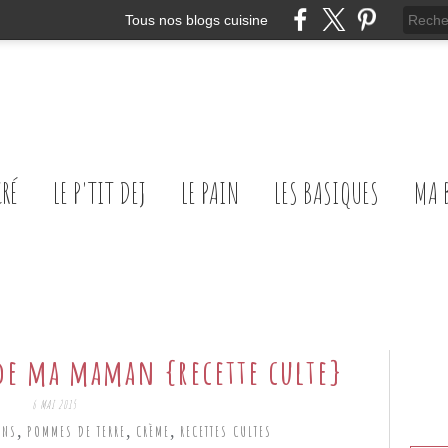
Tous nos blogs cuisine
CRÉ
LE P'TIT DEJ
LE PAIN
LES BASIQUES
MA 
de ma maman {recette culte}
6 MAI 2015
,
,
,
INS
POMMES DE TERRE
CRÈME
RECETTES CULTES