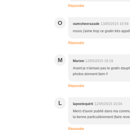
Répondre
O
oumsheerazade
13/05/2015 16:58
roooo j'aime trop ce gratin très appé
Répondre
M
Marion
12/05/2015 19:19
Avant je n'aimais pas le gratin dauph
photos donnent faim !!
Répondre
L
lapoelequirit
12/05/2015 10:04
Merci d'avoir publié dans ma communa
la tienne particulièrement (faire reve
Répondre