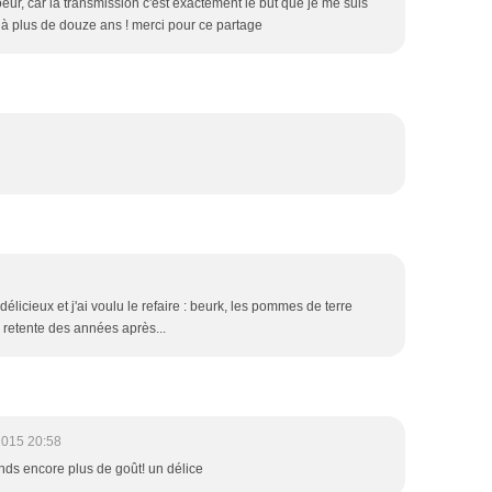
oeur, car la transmission c'est exactement le but que je me suis
jà plus de douze ans ! merci pour ce partage
élicieux et j'ai voulu le refaire : beurk, les pommes de terre
je retente des années après...
2015 20:58
prends encore plus de goût! un délice