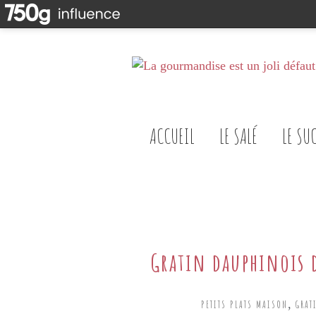
ACCUEIL
LE SALÉ
LE SU
Gratin dauphinois 
,
PETITS PLATS MAISON
GRAT