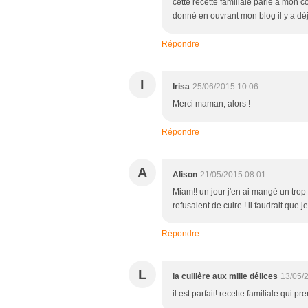
cette recette familiale parle à mon c
donné en ouvrant mon blog il y a dé
Répondre
I
Irisa
25/06/2015 10:06
Merci maman, alors !
Répondre
A
Alison
21/05/2015 08:01
Miam!! un jour j'en ai mangé un trop d
refusaient de cuire ! il faudrait que 
Répondre
L
la cuillère aux mille délices
13/05/
il est parfait! recette familiale qui 