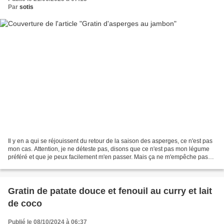
Par
sotis
Il y en a qui se réjouissent du retour de la saison des asperges, ce n'est pas
mon cas. Attention, je ne déteste pas, disons que ce n'est pas mon légume
préféré et que je peux facilement m'en passer. Mais ça ne m'empêche pas
de les cuisiner de temps en...
Gratin de patate douce et fenouil au curry et lait
de coco
Publié le 08/10/2024 à 06:37