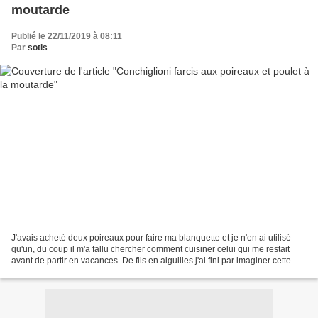
moutarde
Publié le 22/11/2019 à 08:11
Par
sotis
J'avais acheté deux poireaux pour faire ma blanquette et je n'en ai utilisé
qu'un, du coup il m'a fallu chercher comment cuisiner celui qui me restait
avant de partir en vacances. De fils en aiguilles j'ai fini par imaginer cette
recette qui me permettait...