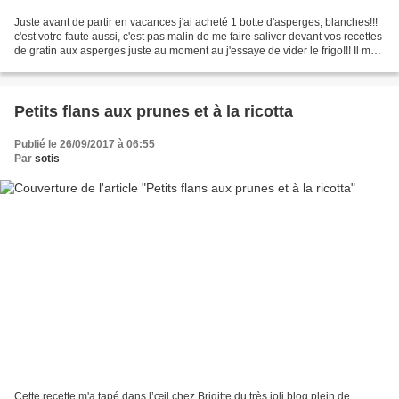
Juste avant de partir en vacances j'ai acheté 1 botte d'asperges, blanches!!!
c'est votre faute aussi, c'est pas malin de me faire saliver devant vos recettes
de gratin aux asperges juste au moment au j'essaye de vider le frigo!!! Il me
restait donc 2...
Petits flans aux prunes et à la ricotta
Publié le 26/09/2017 à 06:55
Par
sotis
Cette recette m'a tapé dans l’œil chez Brigitte du très joli blog plein de