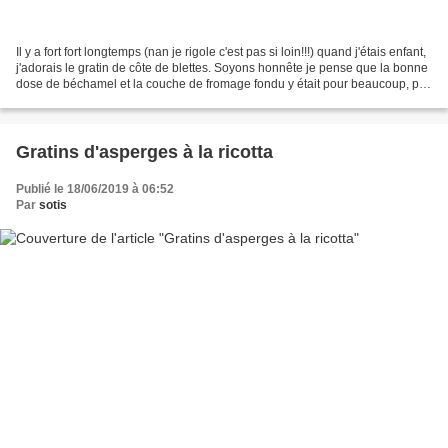
Il y a fort fort longtemps (nan je rigole c'est pas si loin!!!) quand j'étais enfant,
j'adorais le gratin de côte de blettes. Soyons honnête je pense que la bonne
dose de béchamel et la couche de fromage fondu y était pour beaucoup, pas
sûr que les mêmes...
Gratins d'asperges à la ricotta
Publié le 18/06/2019 à 06:52
Par
sotis