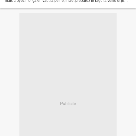
mais croyez moi ça en vaut la peine, il faut préparez le ragù la veille et je
vous conseille même de...
Publicité