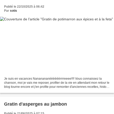
Publié le 22/10/2025 à 06:42
Par
sotis
Je suis en vacances Nananananèèèèèèrrrreeee!!!! Vous connaissez la
chanson, moi je vais me reposer, profiter de la vie en attendant mon retour le
blog tourne encore et j'en profite pour remonter d'anciennes recettes, histoire
de leur donner une seconde...
Gratin d'asperges au jambon
Publié le 21/06/2025 à 07:15