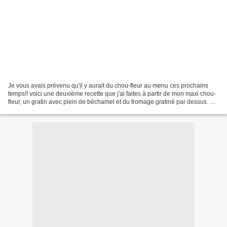
Je vous avais prévenu qu'il y aurait du chou-fleur au menu ces prochains
temps!! voici une deuxième recette que j'ai faites à partir de mon maxi chou-
fleur, un gratin avec plein de béchamel et du fromage gratiné par dessus. Le
gratin de chou-fleur c'est...