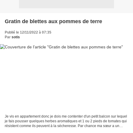
Gratin de blettes aux pommes de terre
Publié le 12/11/2022 à 07:35
Par
sotis
Je vis en appartement donc je dois me contenter d'un petit balcon sur lequel
je fais pousser quelques herbes aromatiques et 1 ou 2 pieds de tomates qui
résistent comme ils peuvent à la sécheresse. Par chance ma sœur a un
jardin et elle a la gentillesse...