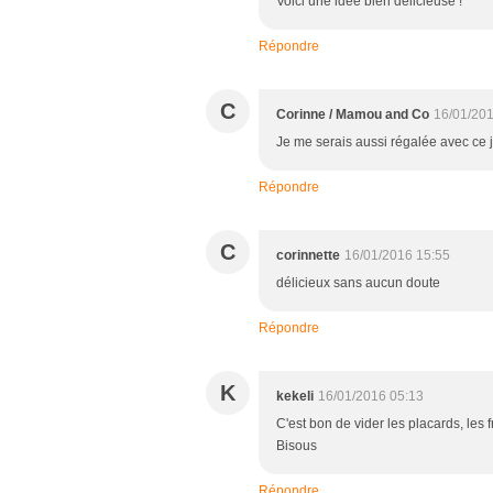
Voici une idée bien délicieuse !
Répondre
C
Corinne / Mamou and Co
16/01/201
Je me serais aussi régalée avec ce jo
Répondre
C
corinnette
16/01/2016 15:55
délicieux sans aucun doute
Répondre
K
kekeli
16/01/2016 05:13
C'est bon de vider les placards, les 
Bisous
Répondre