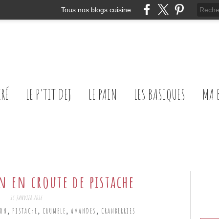
Tous nos blogs cuisine
CRÉ
LE P'TIT DEJ
LE PAIN
LES BASIQUES
MA 
in en croute de pistache
15 JANVIER 2016
,
,
,
,
ON
PISTACHE
CRUMBLE
AMANDES
CRANBERRIES