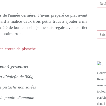
tis et publié depuis Overblog
s de l'année dernière. J’avais préparé ce plat avant
ard à malice deux trois petits trucs à ajouter à ma
été de bon conseil, je me suis régalé avec ce filet
e potimarron.
our 4 personnes
Gourm
let d’églefin de 500g
Rêveu
resse
e pistache non salées
toujo
de poudre d'amande
parfoi
dans l