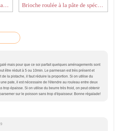
Des petites galettes des rois à la fève tonka pour le gouter
Brioche roulée à la pâte de spéculoos et aux noisettes
 régalé mais pour que ce soi parfait quelques aménagements sont
ut être réduit à 5 ou 10min. Le parmesan est très présent et
e la pistache, il faut réduire la proportion. Si on utilise du
une pate, il est nécessaire de l'étendre au rouleau entre deux
 trop épaisse. Si on utilise du beurre très froid, on peut obtenir
 parsemer sur le poisson sans trop d'épaisseur. Bonne régalade!
19