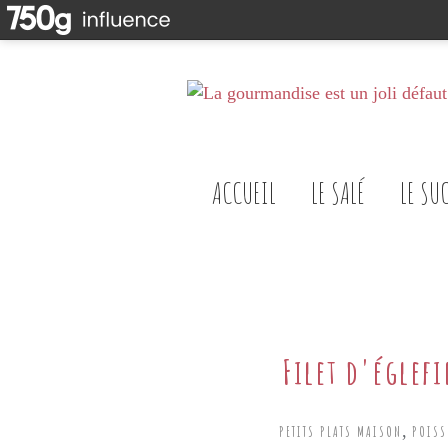
ACCUEIL
LE SALÉ
LE SU
Filet d'églef
,
PETITS PLATS MAISON
POISS