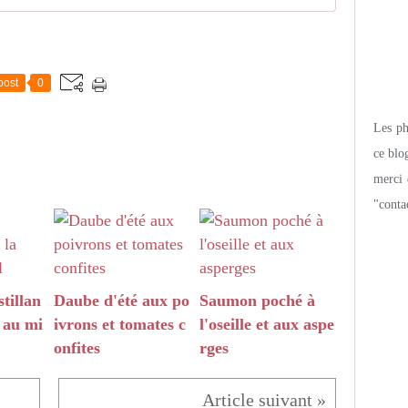
post
0
Les pho
ce blo
merci 
"conta
tillan
Daube d'été aux po
Saumon poché à
t au mi
ivrons et tomates c
l'oseille et aux aspe
onfites
rges