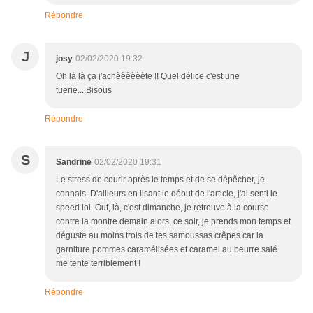
Répondre
J
josy
02/02/2020 19:32
Oh là là ça j'achèèèèèète !! Quel délice c'est une
tuerie....Bisous
Répondre
S
Sandrine
02/02/2020 19:31
Le stress de courir après le temps et de se dépêcher, je
connais. D'ailleurs en lisant le début de l'article, j'ai senti le
speed lol. Ouf, là, c'est dimanche, je retrouve à la course
contre la montre demain alors, ce soir, je prends mon temps et
déguste au moins trois de tes samoussas crêpes car la
garniture pommes caramélisées et caramel au beurre salé
me tente terriblement !
Répondre