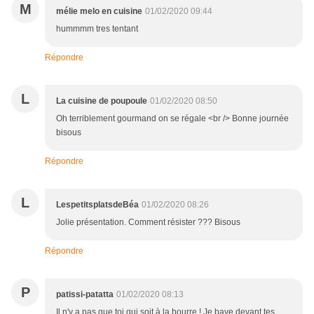
M
mélie melo en cuisine
01/02/2020 09:44
hummmm tres tentant
Répondre
L
La cuisine de poupoule
01/02/2020 08:50
Oh terriblement gourmand on se régale <br /> Bonne journée
bisous
Répondre
L
LespetitsplatsdeBéa
01/02/2020 08:26
Jolie présentation. Comment résister ??? Bisous
Répondre
P
patissi-patatta
01/02/2020 08:13
Il n'y a pas que toi qui soit à la bourre ! Je bave devant tes