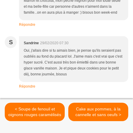
Marron et chocolat, mon péché mignon pour moi toute seule
et ma belle-fille car personne d'autres n'aiment dans la
famille...on en aura plus à manger :) bisous bon week-end
Répondre
S
Sandrine
29/02/2020 07:30
Oui, j'allais dire si tu aimais bien, je pense qu'ils seraient pas
oubliés au fond du placard lol. J'aime mais c'est vrai que c'est
hyper sucré. C'est aussi très bon émietté dans une bonne
glace vanille maison. Je et pique deux cookies pour le petit
déj, bonne journée, bisous
Répondre
< Soupe de fenouil et
Cake aux pommes, à la
oignons rouges caramélisés
cannelle et sans oeufs >