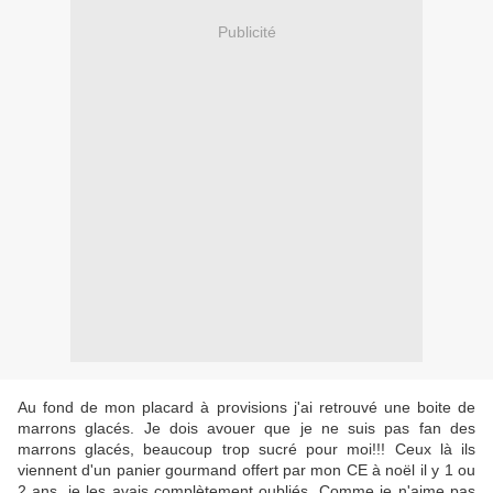
Publicité
Au fond de mon placard à provisions j'ai retrouvé une boite de
marrons glacés. Je dois avouer que je ne suis pas fan des
marrons glacés, beaucoup trop sucré pour moi!!! Ceux là ils
viennent d'un panier gourmand offert par mon CE à noël il y 1 ou
2 ans, je les avais complètement oubliés. Comme je n'aime pas