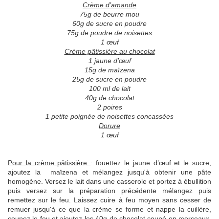
Crème d’amande
75g de beurre mou
60g de sucre en poudre
75g de poudre de noisettes
1 œuf
Crème pâtissière au chocolat
1 jaune d’œuf
15g de maïzena
25g de sucre en poudre
100 ml de lait
40g de chocolat
2 poires
1 petite poignée de noisettes concassées
Dorure
1 œuf
Pour la crème pâtissière
: fouettez le jaune d’œuf et le sucre,
ajoutez la maïzena et mélangez jusqu'à obtenir une pâte
homogène. Versez le lait dans une casserole et portez à ébullition
puis versez sur la préparation précédente mélangez puis
remettez sur le feu. Laissez cuire à feu moyen sans cesser de
remuer jusqu'à ce que la crème se forme et nappe la cuillère,
coupez le feu et ajoutez les 40g de chocolat coupé en morceaux,