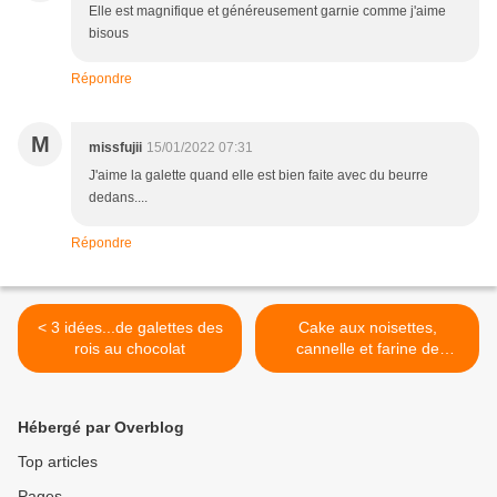
Elle est magnifique et généreusement garnie comme j'aime
bisous
Répondre
M
missfujii
15/01/2022 07:31
J'aime la galette quand elle est bien faite avec du beurre
dedans....
Répondre
< 3 idées...de galettes des
Cake aux noisettes,
rois au chocolat
cannelle et farine de
châtaignes >
Hébergé par Overblog
Top articles
Pages