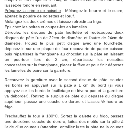
laissez-le fondre en remuant.
Préparez la crème de noisette
: Mélangez le beurre et le sucre,
ajoutez la poudre de noisettes et l'œuf.
Mélangez les deux crèmes et laissez refroidir au frigo.
Epluchez les poires et coupez-les en lamelles.
Déroulez les disques de pâte feuilletée et redécoupez deux
disques de pâte l’un de 22cm de diamètre et l’autre de 24cm de
diamètre. Piquez le plus petit disque avec une fourchette,
déposez-le sur une plaque de four recouverte de papier cuisson
puis répartissez la frangipane au chocolat sur la pâte en laissant
un pourtour libre de 2 cm, répartissez les noisettes
concassées sur la frangipane, placez la fève et pour finir déposez
les lamelles de poire sur la garniture.
Recouvrez la garniture avec le second disque de pâte, soudez
les bords en appuyant sur la pâte à 1 cm du bord (si vous
appuyez sur les bords le feuilletage ne lèvera pas et la garniture
va déborder). Retirez le surplus de pâte qui dépasse du disque
supérieur, passez une couche de dorure et laissez ½ heure au
frigo.
Préchauffez le four à 180°C. Sortez la galette du frigo, passez
une deuxième couche de dorure, faites des motifs sur la pâte à
l’aide d’un couteau (attention, entaillez juste la pâte ne la coupez