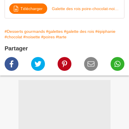
Télécharger
Galette des rois poire-chocolat-noisette
#Desserts gourmands
#galettes
#galette des rois
#épiphanie
#chocolat
#noisette
#poires
#tarte
Partager