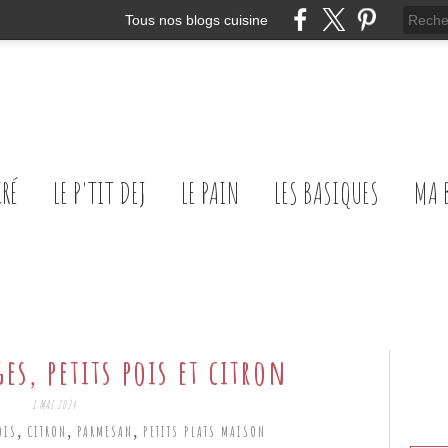
Tous nos blogs cuisine
CRÉ
LE P'TIT DEJ
LE PAIN
LES BASIQUES
MA 
ges, petits pois et citron
1 MAI 2024
,
,
,
OIS
CITRON
PARMESAN
PETITS PLATS MAISON