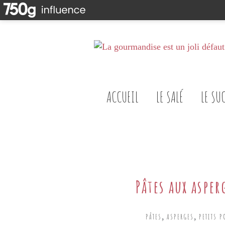
ACCUEIL
LE SALÉ
LE SU
Pâtes aux asper
,
,
PÂTES
ASPERGES
PETITS P