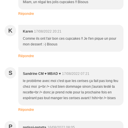
Miam, un régal tes jolis cupcakes !! Bisous
Répondre
K
Karen
17/08/2022 20:21
Comme ils ont l'air bon ces cupcakes !! Je t'en pique un pour
mon dessert :-) Bisous
Répondre
S
Sandrine CM ♥ MBAD ♥
17/08/2022 07:21
le problème avec moi c'est que les cerises ça fait pas long feu
chez moi :p<br /> c'est bien dommage sinon j'aurais testé ta
recette<br /> donc je prend note pour la prochaine fois en
espérant pas tout manger les cerises avant ! hihi<br /> bises
Répondre
P
patissi-patatta
16/08/2022 08:05