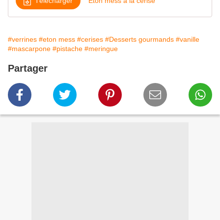
Télécharger
Eton mess à la cerise
#verrines
#eton mess
#cerises
#Desserts gourmands
#vanille
#mascarpone
#pistache
#meringue
Partager