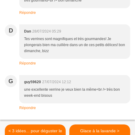
très gourmand<br /> bon dimanche
Répondre
D
Dan
28/07/2024 05:29
Tes verrines sont magnifiques et très gourmandes! Je
plongerais bien ma cuillère dans un de ces petits délices! bon
dimanche, bizz
Répondre
G
guy59620
27/07/2024 12:12
une excellente verrine je veux bien la même<br /> très bon
week-end bisous
Répondre
< 3 idées... pour déguster le
Glace à la lavande >