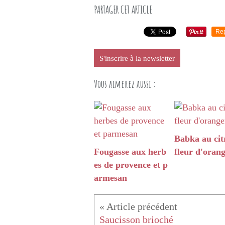
PARTAGER CET ARTICLE
Re
S'inscrire à la newsletter
Vous aimerez aussi :
Babka au cit
Fougasse aux herb
fleur d'oran
es de provence et p
armesan
Saucisson brioché