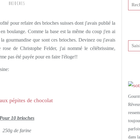
BRIOCHES
tis et publié depuis Overblog
rofité pour refaire des brioches suisses dont j'avais publié la
ts en boulange. Comme la base est la même du coup j'en ai
e la gourmandise que sont ces brioches. Devinez ou j'avais
vre rose de Christophe Felder, j'ai nommé le célébrissime,
même pas été payée pour en faire l'éloge!!
sine:
Gourm
Rêveu
resse
Pour 10 brioches
toujo
parfoi
250g de farine
dans l