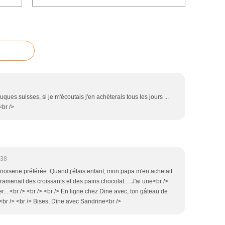
ues suisses, si je m'écoutais j'en achèterais tous les jours ...
<br />
:38
noiserie préférée. Quand j'étais enfant, mon papa m'en achetait
 ramenait des croissants et des pains chocolat.... J'ai une<br />
er....<br /> <br /> <br /> En ligne chez Dine avec, ton gâteau de
/> <br /> <br /> Bises, Dine avec Sandrine<br />