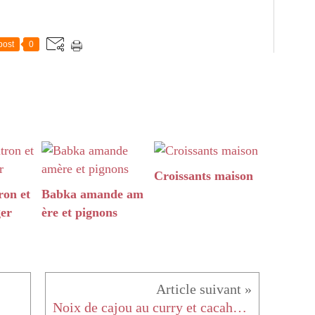
post
0
Croissants maison
ron et
Babka amande am
ger
ère et pignons
Noix de cajou au curry et cacahuètes au épices cajun