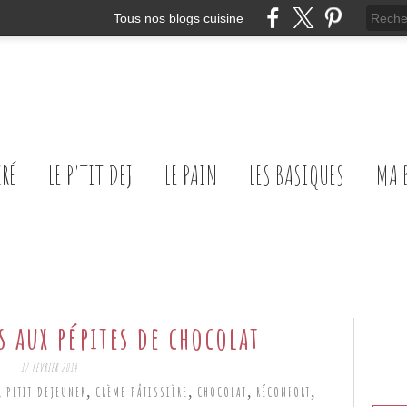
Tous nos blogs cuisine
CRÉ
LE P'TIT DEJ
LE PAIN
LES BASIQUES
MA 
s aux pépites de chocolat
17 FÉVRIER 2014
,
,
,
,
,
PETIT DEJEUNER
CRÈME PÂTISSIÈRE
CHOCOLAT
RÉCONFORT