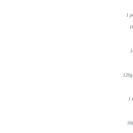
1 pe
1
1
120g 
1 
50