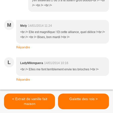
j'en avalerais 2 ou 3 à la suite!!! gros bisous<br /> <br
/> <br /> <br />
M
Mely
14/01/2014 11:24
<br /> Elle est magnifique ! Et cette alliance, quel délice !<br />
<br /> <br /> Bises, bon mardi !<br />
Répondre
L
LadyMilonguera
14/01/2014 10:16
<br /> Elles me font terriblement envie tes brioches !<br />
Répondre
< Extrait de vanille fait
Galette des rois >
maison