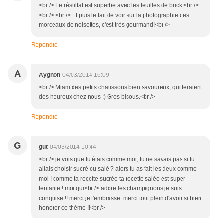
<br /> Le résultat est superbe avec les feuilles de brick.<br />
<br /> <br /> Et puis le fait de voir sur la photographie des
morceaux de noisettes, c'est très gourmand!<br />
Répondre
A
Ayghon
04/03/2014 16:09
<br /> Miam des petits chaussons bien savoureux, qui feraient
des heureux chez nous :) Gros bisous.<br />
Répondre
G
gut
04/03/2014 10:44
<br /> je vois que tu étais comme moi, tu ne savais pas si tu
allais choisir sucré ou salé ? alors tu as fait les deux comme
moi ! comme ta recette sucrée ta recette salée est super
tentante ! moi qui<br /> adore les champignons je suis
conquise !! merci je t'embrasse, merci tout plein d'avoir si bien
honorer ce thème !!<br />