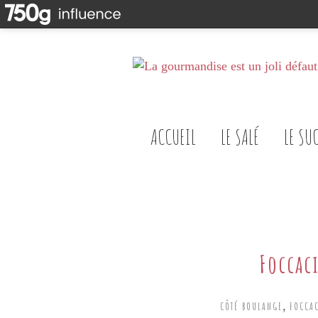
ACCUEIL
LE SALÉ
LE SU
Foccaci
,
CÔTÉ BOULANGE
FOCCA