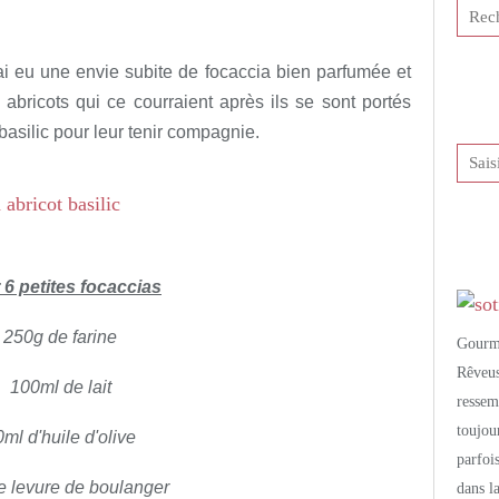
tis et publié depuis Overblog
'ai eu une envie subite de focaccia bien parfumée et
 abricots qui ce courraient après ils se sont portés
basilic pour leur tenir compagnie.
 6 petites focaccias
250g de farine
Gourm
Rêveu
100ml de lait
resse
toujo
ml d'huile d'olive
parfoi
e levure de boulanger
dans l