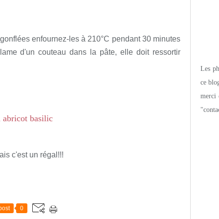
n gonflées enfournez-les à 210°C pendant 30 minutes
 lame d'un couteau dans la pâte, elle doit ressortir
Les pho
ce blo
merci 
"conta
s c'est un régal!!!
post
0