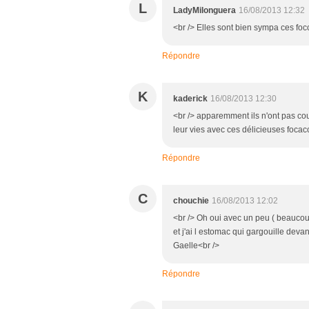
L
LadyMilonguera
16/08/2013 12:32
<br /> Elles sont bien sympa ces focc
Répondre
K
kaderick
16/08/2013 12:30
<br /> apparemment ils n'ont pas cou
leur vies avec ces délicieuses focacci
Répondre
C
chouchie
16/08/2013 12:02
<br /> Oh oui avec un peu ( beaucoup 
et j'ai l estomac qui gargouille deva
Gaelle<br />
Répondre