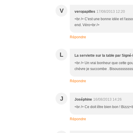
V
veropapilles
17/08/2013 12:20
<br /> C'est une bonne idée et l'asso
end. Véro<br />
Répondre
L
La serviette sur la table par Signé
<br /> Un vrai bonheur que cette gou
chèvre je succombe . Bisoussssssss
Répondre
J
Joséphine
16/08/2013 14:26
<br /> Ce doit être bien bon ! Bizzz<b
Répondre