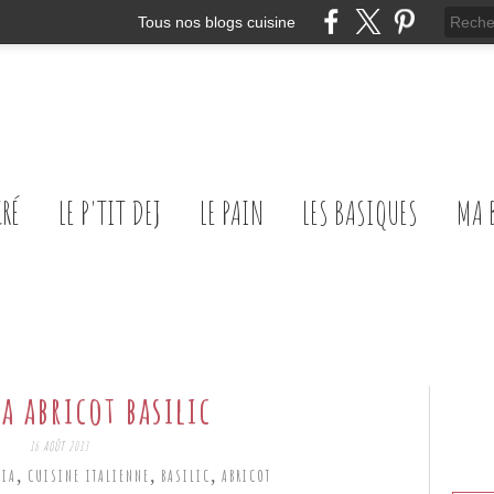
Tous nos blogs cuisine
CRÉ
LE P'TIT DEJ
LE PAIN
LES BASIQUES
MA 
a abricot basilic
16 AOÛT 2013
,
,
,
CIA
CUISINE ITALIENNE
BASILIC
ABRICOT