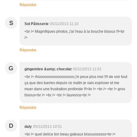
Répondre
S
Sol Pâtisserie
05/11/2013 11:10
<br /> Magnifiques photos, j'ai l'eau à la bouche bisous !!!<br
/>
Répondre
G
gingembre &amp; chocolat
05/11/2013 11:01
<br /> rhooooooooooooooooo j'e peux plus moi !!!! de voir tout
ça que des tueries depuis ce matin je vais exploser et me
muer dans une frustration profonde !!!<br /> <br /> <br /> gros
bisous<br /> <br /> <br /> laurence<br />
Répondre
D
daly
05/11/2013 10:51
<br /> quel delice ton beau gateaux bisousssssss<br />