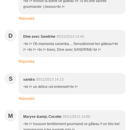
<br /> Rhooo la tuerie ce gateau !!!! Tu es une sacrée
gourmande :) bisous<br />
Répondre
D
Dine avec Sandrine
05/11/2013 14:40
<br /> Oh mamamia caramba.... Sensationnel ton gâteau!<br
/> <br /> <br /> bises, Dine avec SANDRINE<br />
Répondre
S
sandra
05/11/2013 14:13
<br /> un délice cet entremet!<br />
Répondre
M
Maryse &amp; Cocotte
05/11/2013 14:00
<br /> huuuum terriblement gourmand ce gâteau !! un très bel
anniversaire à tes parents !<br />