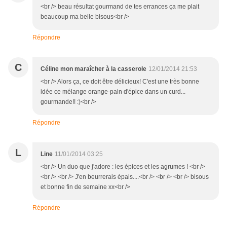
<br /> beau résultat gourmand de tes errances ça me plait
beaucoup ma belle bisous<br />
Répondre
C
Céline mon maraîcher à la casserole
12/01/2014 21:53
<br /> Alors ça, ce doit être délicieux! C'est une très bonne
idée ce mélange orange-pain d'épice dans un curd...
gourmande!! :)<br />
Répondre
L
Line
11/01/2014 03:25
<br /> Un duo que j'adore : les épices et les agrumes ! <br />
<br /> <br /> J'en beurrerais épais....<br /> <br /> <br /> bisous
et bonne fin de semaine xx<br />
Répondre