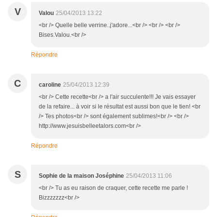
V
Valou
25/04/2013 13:22
<br /> Quelle belle verrine..j'adore...<br /> <br /> <br />
Bises.Valou.<br />
Répondre
C
caroline
25/04/2013 12:39
<br /> Cette recette<br /> a l'air succulente!!! Je vais essayer
de la refaire... à voir si le résultat est aussi bon que le tien! <br
/> Tes photos<br /> sont également sublimes!<br /> <br />
http://www.jesuisbelleetalors.com<br />
Répondre
S
Sophie de la maison Joséphine
25/04/2013 11:06
<br /> Tu as eu raison de craquer, cette recette me parle !
Bizzzzzzz<br />