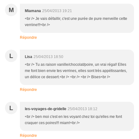
M
Miamana
25/04/2013 19:21
<br /> Je vais défaillir, c'est une purée de pure merveille cette
verriine!!!<br />
Répondre
L
Lisa
25/04/2013 18:50
<br /> Tu as raison vanille/chocolat/poire, un vrai régal! Elles
me font bien envie tes verrines, elles sont très appétissantes,
un délice ce dessert.<br /> <br /> <br /> Bises<br />
Répondre
L
les-voyages-de-gridelle
25/04/2013 18:12
<br /> ben moi c'est en les voyant chez toi qu'elles me font
craquer ces poires!!! miam!<br />
Répondre