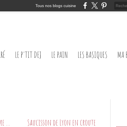
Tous nos blogs cuisine
CRÉ
LE P'TIT DEJ
LE PAIN
LES BASIQUES
MA 
Saucisson à cuire un peu comme un rougail
Saucisson de Lyon en croute