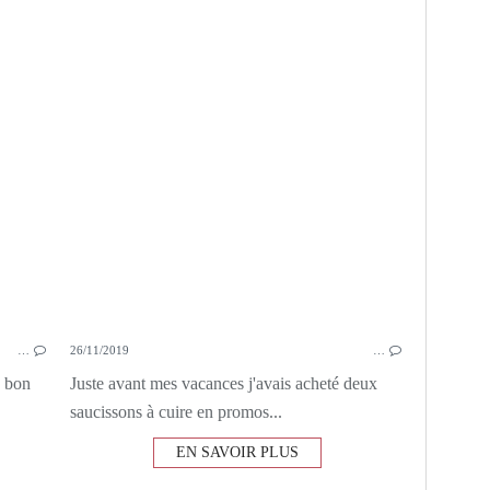
CAROTTES
OIGNONS
…
26/11/2019
…
s bon
Juste avant mes vacances j'avais acheté deux
saucissons à cuire en promos...
EN SAVOIR PLUS