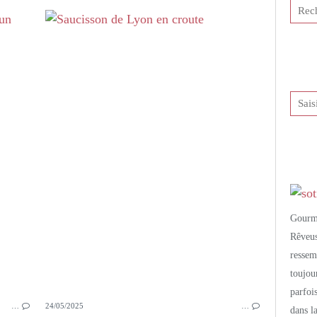
PETITS PLATS MAISON
POLENTA
SAUCISSON À CUIRE
SAUCISSON DE LYON
TOMATES
GINGEMBRE
CURCUMA
GRAINES DE CUMIN
CORIANDRE
Gourm
Rêveu
resse
toujo
parfoi
…
24/05/2025
…
dans l