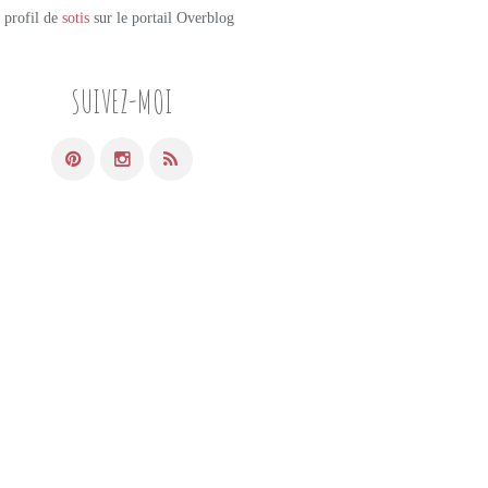
e profil de
sotis
sur le portail Overblog
SUIVEZ-MOI
PETITS PLATS MAISON
VANILLE
CHARCUTERIE
SAUCISSON À CUIRE
VIN ROUGE
BOURGUIGNON
SAUGE