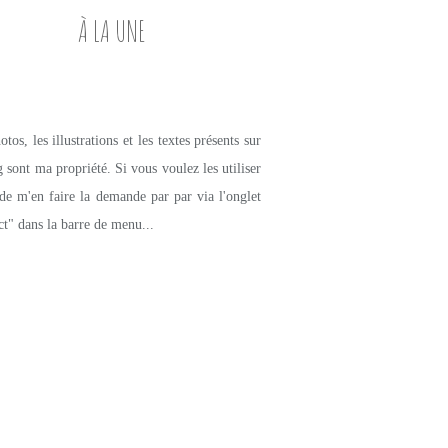
À LA UNE
tos, les illustrations et les textes présents sur
g sont ma propriété. Si vous voulez les utiliser
de m'en faire la demande par par via l'onglet
ct" dans la barre de menu...
PETITS PLATS MAISON
FAIT MAISON
BRIOCHES
SAUCISSON