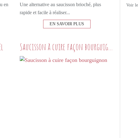
ou en
Une alternative au saucisson brioché, plus
Voir l
rapide et facile à réaliser...
EN SAVOIR PLUS
ël
Saucisson à cuire façon bourguignon
PETITS PLATS MAISON
NOËL
NOËL SALÉ
CHARCUTERIE
SAUCISSON DE LYON
SAUCISSON À CUIRE
CHAMPIGNONS
CÈPES
PORTO