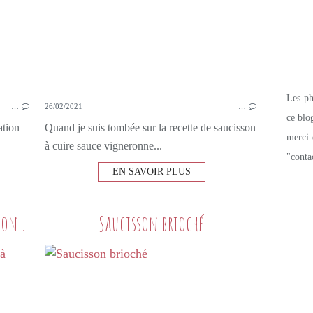
Les pho
…
26/02/2021
…
ce blo
ation
Quand je suis tombée sur la recette de saucisson
merci 
à cuire sauce vigneronne...
"conta
EN SAVOIR PLUS
Cocotte de mogettes et saucisson à cuire
Saucisson brioché
PETITS PLATS MAISON
SAUCISSON À CUIRE
MOGETTES
TOMATES