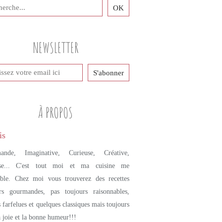
PETITS PLATS MAISON
CHARCUTERIE
SAUCISSON À CUIRE
NEWSLETTER
SAUCISSON DE LYON
PÂTE FEUILLETÉE
MOUTARDE
À PROPOS
ande, Imaginative, Curieuse, Créative,
se... C'est tout moi et ma cuisine me
mble. Chez moi vous trouverez des recettes
urs gourmandes, pas toujours raisonnables,
s farfelues et quelques classiques mais toujours
a joie et la bonne humeur!!!