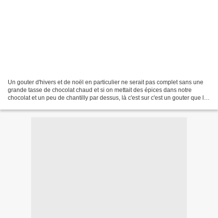
Un gouter d'hivers et de noël en particulier ne serait pas complet sans une
grande tasse de chocolat chaud et si on mettait des épices dans notre
chocolat et un peu de chantilly par dessus, là c'est sur c'est un gouter que le
père noël ne pourra pas refuser!!! Alors...