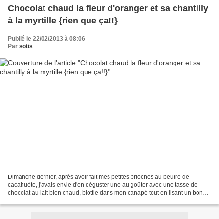
Chocolat chaud la fleur d'oranger et sa chantilly
à la myrtille {rien que ça!!}
Publié le 22/02/2013 à 08:06
Par
sotis
Dimanche dernier, après avoir fait mes petites brioches au beurre de
cacahuète, j'avais envie d'en déguster une au goûter avec une tasse de
chocolat au lait bien chaud, blottie dans mon canapé tout en lisant un bon
bouquin. Comme j'étais motivée j'ai...