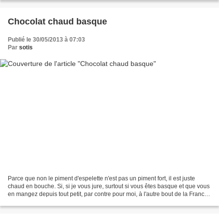
Chocolat chaud basque
Publié le 30/05/2013 à 07:03
Par
sotis
Parce que non le piment d'espelette n'est pas un piment fort, il est juste
chaud en bouche. Si, si je vous jure, surtout si vous êtes basque et que vous
en mangez depuis tout petit, par contre pour moi, à l'autre bout de la France,
je peux vous dire qu'il...