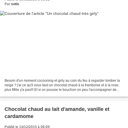
Par
sotis
Besoin d'un moment cocooning et girly au coin du feu à regarder tomber la
neige ? j'ai ce qu'il vous faut un chocolat chaud à la framboise et à la rose,
plus fifille y'a pas!!! Et si on pousse le bouchon on peu l'accompagner de
macarons à la framboise...
Chocolat chaud au lait d'amande, vanille et
cardamome
Publié le 14/12/2015 à 08:09