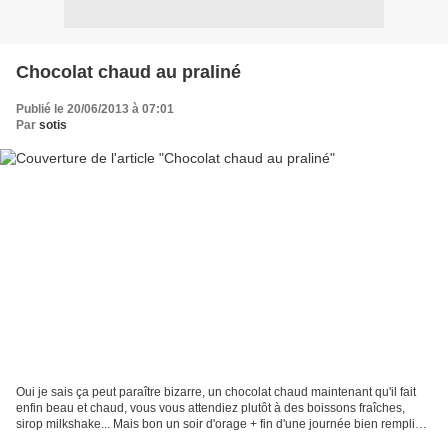
Chocolat chaud au praliné
Publié le 20/06/2013 à 07:01
Par
sotis
Oui je sais ça peut paraître bizarre, un chocolat chaud maintenant qu'il fait
enfin beau et chaud, vous vous attendiez plutôt à des boissons fraîches,
sirop milkshake... Mais bon un soir d'orage + fin d'une journée bien remplie +
besoin d'une pause douceur...