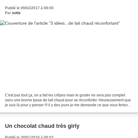
Publié le 09/02/2017 à 08:00
Par
sotis
C'est pas tout ça, on a fait les crêpes mais le gouter ne sera pas complet
sans une bonne tasse de lait chaud pour se réconforter. Heureusement que
je suis là pour y penser !!! il y des jours je me demande ce que vous feriez
sans moi!!! A part ça les...
Un chocolat chaud très girly
Publié le 30/01/2016 à 08:02