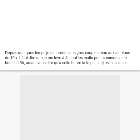
Depuis quelques temps je me prends des gros coup de mou aux alentours
de 10h. Il faut dire que je me lève à 4h tout les matin pour commencer le
boulot à 5h, autant vous dire qu'à cette heure là le petit dej est succinct et
rapide alors pour tenir le coup...