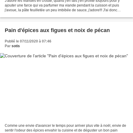
J'adore les viandes en croûte, quand j'en fais j'en profite toujours pour y
ajouter une farce qui va parfumer ma viande pendant la cuisson et puis
j'avoue, la pâte feuilletée un peu imbibée de sauce, j'adore!!! J'ai donc
agrémenté mon filet mignon d'une...
Pain d'épices aux figues et noix de pécan
Publié le 07/11/2020 à 07:46
Par
sotis
Comme une envie d'avancer le temps pour arriver plus vite à noël, envie de
sentir l'odeur des épices envahir la cuisine et de déguster un bon pain