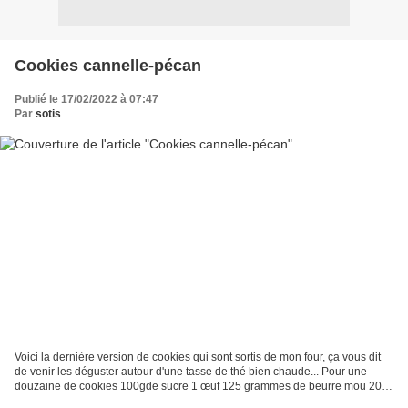
Cookies cannelle-pécan
Publié le 17/02/2022 à 07:47
Par
sotis
Voici la dernière version de cookies qui sont sortis de mon four, ça vous dit
de venir les déguster autour d'une tasse de thé bien chaude... Pour une
douzaine de cookies 100gde sucre 1 œuf 125 grammes de beurre mou 200
grammes de farine 1/2 sachet de...