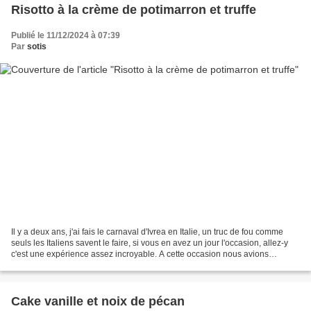
Risotto à la crème de potimarron et truffe
Publié le 11/12/2024 à 07:39
Par
sotis
Il y a deux ans, j'ai fais le carnaval d'Ivrea en Italie, un truc de fou comme
seuls les Italiens savent le faire, si vous en avez un jour l'occasion, allez-y
c'est une expérience assez incroyable. A cette occasion nous avions
déjeuné dans un restaurant...
Cake vanille et noix de pécan