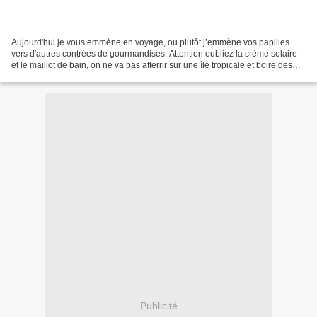
Aujourd'hui je vous emmène en voyage, ou plutôt j’emmène vos papilles
vers d'autres contrées de gourmandises. Attention oubliez la crème solaire
et le maillot de bain, on ne va pas atterrir sur une île tropicale et boire des
cocktails exotiques en lézardant...
Publicité