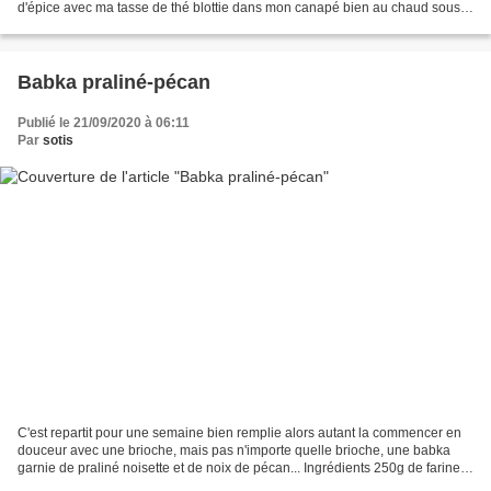
d'épice avec ma tasse de thé blottie dans mon canapé bien au chaud sous
un plaid en fourrure. Envie de retrouver...
Babka praliné-pécan
Publié le 21/09/2020 à 06:11
Par
sotis
C'est repartit pour une semaine bien remplie alors autant la commencer en
douceur avec une brioche, mais pas n'importe quelle brioche, une babka
garnie de praliné noisette et de noix de pécan... Ingrédients 250g de farine 1
œufs + 1 jaune d’œuf pour dorer...