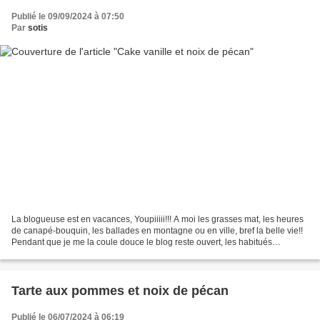
Publié le 09/09/2024 à 07:50
Par
sotis
La blogueuse est en vacances, Youpiiiii!!! A moi les grasses mat, les heures
de canapé-bouquin, les ballades en montagne ou en ville, bref la belle vie!!
Pendant que je me la coule douce le blog reste ouvert, les habitués
connaissent la chanson, il y...
Tarte aux pommes et noix de pécan
Publié le 06/07/2024 à 06:19