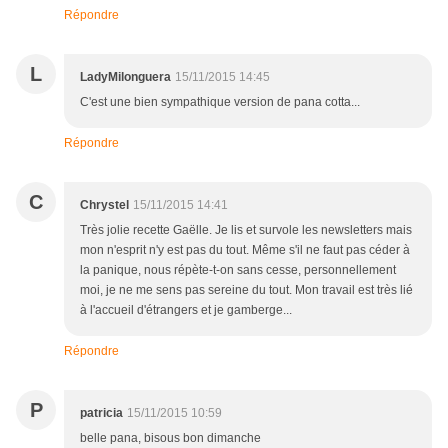
Répondre
L
LadyMilonguera
15/11/2015 14:45
C'est une bien sympathique version de pana cotta...
Répondre
C
Chrystel
15/11/2015 14:41
Très jolie recette Gaëlle. Je lis et survole les newsletters mais
mon n'esprit n'y est pas du tout. Même s'il ne faut pas céder à
la panique, nous répète-t-on sans cesse, personnellement
moi, je ne me sens pas sereine du tout. Mon travail est très lié
à l'accueil d'étrangers et je gamberge...
Répondre
P
patricia
15/11/2015 10:59
belle pana, bisous bon dimanche