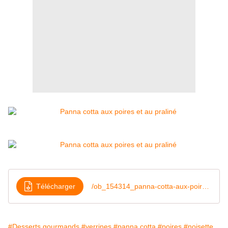
Télécharger
/ob_154314_panna-cotta-aux-poires-et-au-praline
#Desserts gourmands
#verrines
#panna cotta
#poires
#noisette