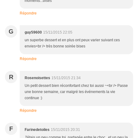
moments...bises
Répondre
G
guy59600
15/11/2015 22:05
un superbe dessert et en plus ont peux varier suivant ces
envies<br /> très bonne soirée bises
Répondre
R
Rosenoisettes
15/11/2015 21:34
Un petit dessert bien réconfortant chez toi aussi ~<br /> Passe
une bonne semaine, car malgré les événements la vie
continue :)
Répondre
F
Farinedetoiles
15/11/2015 20:31
J'étais un peu comme toi, partagée entre le choc...et un peu la