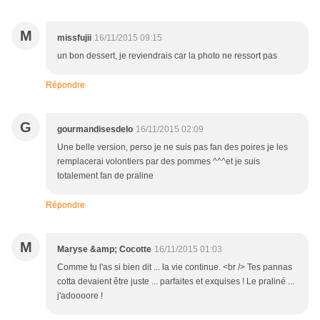
M
missfujii
16/11/2015 09:15
un bon dessert, je reviendrais car la photo ne ressort pas
Répondre
G
gourmandisesdelo
16/11/2015 02:09
Une belle version, perso je ne suis pas fan des poires je les
remplacerai volontiers par des pommes ^^^et je suis
totalement fan de praline
Répondre
M
Maryse &amp; Cocotte
16/11/2015 01:03
Comme tu l'as si bien dit ... la vie continue. <br /> Tes pannas
cotta devaient être juste ... parfaites et exquises ! Le praliné ...
j'adoooore !