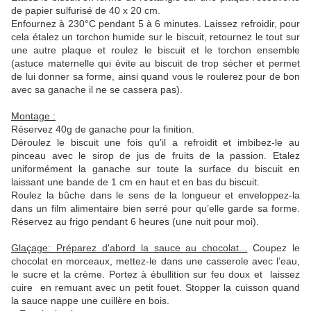
de papier sulfurisé de 40 x 20 cm.
Enfournez à 230°C pendant 5 à 6 minutes. Laissez refroidir, pour
cela étalez un torchon humide sur le biscuit, retournez le tout sur
une autre plaque et roulez le biscuit et le torchon ensemble
(astuce maternelle qui évite au biscuit de trop sécher et permet
de lui donner sa forme, ainsi quand vous le roulerez pour de bon
avec sa ganache il ne se cassera pas).
Montage :
Réservez 40g de ganache pour la finition.
Déroulez le biscuit une fois qu'il a refroidit et imbibez-le au
pinceau avec le sirop de jus de fruits de la passion. Etalez
uniformément la ganache sur toute la surface du biscuit en
laissant une bande de 1 cm en haut et en bas du biscuit.
Roulez la bûche dans le sens de la longueur et enveloppez-la
dans un film alimentaire bien serré pour qu’elle garde sa forme.
Réservez au frigo pendant 6 heures (une nuit pour moi).
Glaçage: Préparez d'abord la sauce au chocolat...
Coupez le
chocolat en morceaux, mettez-le dans une casserole avec l’eau,
le sucre et la crème. Portez à ébullition sur feu doux et laissez
cuire en remuant avec un petit fouet. Stopper la cuisson quand
la sauce nappe une cuillère en bois.