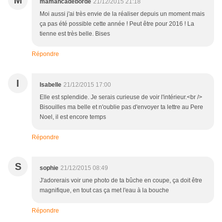
M
mamancadeborde
21/12/2015 21:18
Moi aussi j'ai très envie de la réaliser depuis un moment mais
ça pas été possible cette année ! Peut être pour 2016 ! La
tienne est très belle. Bises
Répondre
I
Isabelle
21/12/2015 17:00
Elle est splendide. Je serais curieuse de voir l'intérieur.<br />
Bisouilles ma belle et n'oublie pas d'envoyer ta lettre au Pere
Noel, il est encore temps
Répondre
S
sophie
21/12/2015 08:49
J'adorerais voir une photo de ta bûche en coupe, ça doit être
magnifique, en tout cas ça met l'eau à la bouche
Répondre