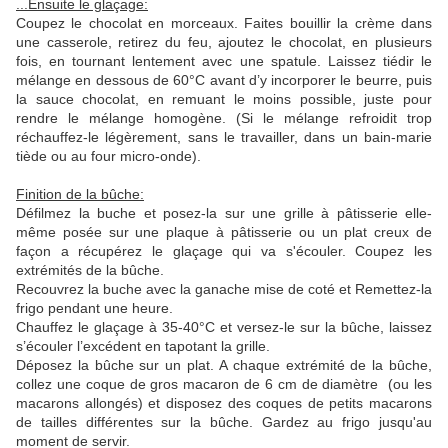
...Ensuite le glaçage:
Coupez le chocolat en morceaux. Faites bouillir la crème dans
une casserole, retirez du feu, ajoutez le chocolat, en plusieurs
fois, en tournant lentement avec une spatule. Laissez tiédir le
mélange en dessous de 60°C avant d’y incorporer le beurre, puis
la sauce chocolat, en remuant le moins possible, juste pour
rendre le mélange homogène. (Si le mélange refroidit trop
réchauffez-le légèrement, sans le travailler, dans un bain-marie
tiède ou au four micro-onde).
Finition de la bûche:
Défilmez la buche et posez-la sur une grille à pâtisserie elle-
même posée sur une plaque à pâtisserie ou un plat creux de
façon a récupérez le glaçage qui va s'écouler. Coupez les
extrémités de la bûche.
Recouvrez la buche avec la ganache mise de coté et Remettez-la
frigo pendant une heure.
Chauffez le glaçage à 35-40°C et versez-le sur la bûche, laissez
s’écouler l’excédent en tapotant la grille.
Déposez la bûche sur un plat. A chaque extrémité de la bûche,
collez une coque de gros macaron de 6 cm de diamètre (ou les
macarons allongés) et disposez des coques de petits macarons
de tailles différentes sur la bûche. Gardez au frigo jusqu'au
moment de servir.