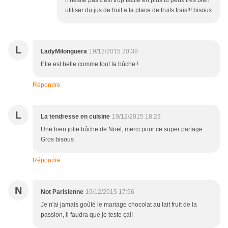
n'hésite pas c'est trop facile en plus tu peux très bien
utiliser du jus de fruit a la place de fruits frais!!! bisous
L
LadyMilonguera
19/12/2015 20:38
Elle est belle comme tout ta bûche !
Répondre
L
La tendresse en cuisine
19/12/2015 18:23
Une bien jolie bûche de Noël, merci pour ce super partage.
Gros bisous
Répondre
N
Not Parisienne
19/12/2015 17:56
Je n'ai jamais goûté le mariage chocolat au lait fruit de la
passion, il faudra que je teste ça!!