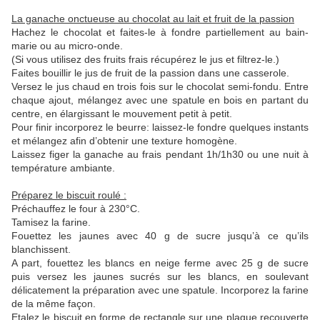
La ganache onctueuse au chocolat au lait et fruit de la passion
Hachez le chocolat et faites-le à fondre partiellement au bain-
marie ou au micro-onde.
(Si vous utilisez des fruits frais récupérez le jus et filtrez-le.)
Faites bouillir le jus de fruit de la passion dans une casserole.
Versez le jus chaud en trois fois sur le chocolat semi-fondu. Entre
chaque ajout, mélangez avec une spatule en bois en partant du
centre, en élargissant le mouvement petit à petit.
Pour finir incorporez le beurre: laissez-le fondre quelques instants
et mélangez afin d’obtenir une texture homogène.
Laissez figer la ganache au frais pendant 1h/1h30 ou une nuit à
température ambiante.
Préparez le biscuit roulé :
Préchauffez le four à 230°C.
Tamisez la farine.
Fouettez les jaunes avec 40 g de sucre jusqu’à ce qu’ils
blanchissent.
A part, fouettez les blancs en neige ferme avec 25 g de sucre
puis versez les jaunes sucrés sur les blancs, en soulevant
délicatement la préparation avec une spatule. Incorporez la farine
de la même façon.
Etalez le biscuit en forme de rectangle sur une plaque recouverte