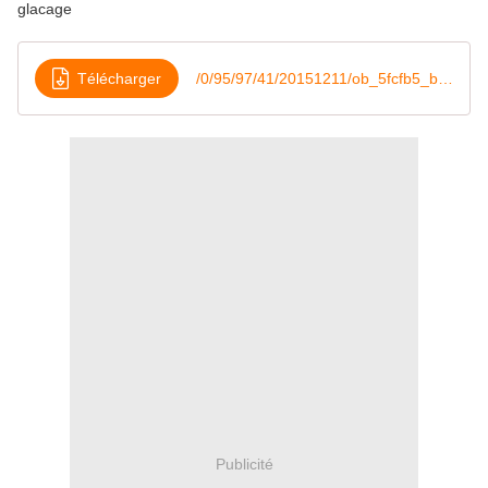
glacage
Télécharger
/0/95/97/41/20151211/ob_5fcfb5_buche-mogador-de-pierre-herme
Publicité