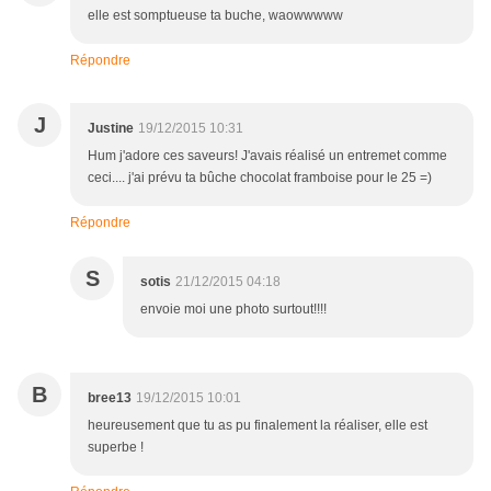
elle est somptueuse ta buche, waowwwww
Répondre
J
Justine
19/12/2015 10:31
Hum j'adore ces saveurs! J'avais réalisé un entremet comme
ceci.... j'ai prévu ta bûche chocolat framboise pour le 25 =)
Répondre
S
sotis
21/12/2015 04:18
envoie moi une photo surtout!!!!
B
bree13
19/12/2015 10:01
heureusement que tu as pu finalement la réaliser, elle est
superbe !