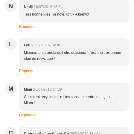
N
Nadji
26/07/2016 15:34
Très bonne idée. Je note.<br /> A bientôt
Répondre
L
Lou
26/07/2016 14:38
Miamm, ton granola doit être délicieux ! c'est une très bonne
idée de recyclage !
Répondre
M
Mimi
26/07/2016 14:29
Comment recycler les restes sans en perdre une goutte !
Miam !
Répondre
C
Corinne/Mamou &amp; Co
26/07/2016 13:48