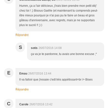
Humm, ça a l'air délicieux, j'irais bien prendre mon petit déj'
chez toi ! ;) Bisous Gaëlle (et maintenant tu comprends peut-
être mieux pourquoi je n'ai pas pu te faire un beau et gros
gâteau d'anniversaire, avec regrets, mais je ne supportais
plus le sucré !! ;) )
Répondre
S
sotis
26/07/2016 14:08
ça va je te pardonne, tu avais une bonne excuse ;*
E
Emau
26/07/2016 13:44
Il va falloir que j'essaie c'edt très appétissant<br /> Bises
Répondre
C
Carole
26/07/2016 13:42