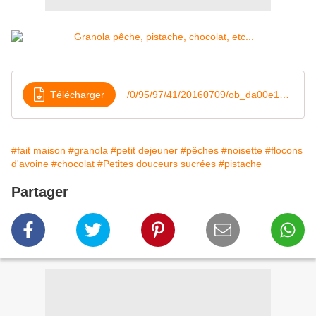
Télécharger
/0/95/97/41/20160709/ob_da00e1_granola-peche-pistache-chocolat-et
#fait maison
#granola
#petit dejeuner
#pêches
#noisette
#flocons
d'avoine
#chocolat
#Petites douceurs sucrées
#pistache
Partager