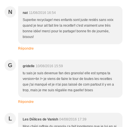
N
nat
11/08/2016 16:54
Superbe recyclage! mes enfants sont juste restés sans voix
quand je leur ait fait lire la recette!! c'est vraiment une très
bonne idée! merci pour le partage! bonne fin de journée,
bisous!
Répondre
G
gridelle
10/08/2016 15:59
tu sais je suis devenue fan des granola! elle est sympa ta
version<br /> je viens de faire le tour de toutes les recettes
que j'ai manqué et je n'ai pas laissé de com partout il y en a
trop, mais je me suis régalée ma gaelle! bises
Répondre
L
Les Délices de Vanish
04/08/2016 17:39
Mon chéri raffole du granola ca fait longtemps que je lui en ai