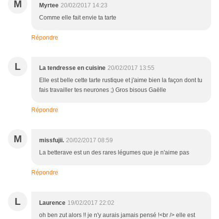
M
Myrtee
20/02/2017 14:23
Comme elle fait envie ta tarte
Répondre
L
La tendresse en cuisine
20/02/2017 13:55
Elle est belle cette tarte rustique et j'aime bien la façon dont tu
fais travailler tes neurones ;) Gros bisous Gaëlle
Répondre
M
missfujii.
20/02/2017 08:59
La betterave est un des rares légumes que je n'aime pas
Répondre
L
Laurence
19/02/2017 22:02
oh ben zut alors !! je n'y aurais jamais pensé !<br /> elle est