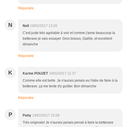
Répondre
N
Nell
19/02/2017 13:20
C'est juste très agréable à voir et comme j'aime beaucoup la
betterave je vais essayer. Gros bisous, Gaëlle, et excellent
dimanche
Répondre
K
Karine POUZET
19/02/2017 11:37
Comme elle est belle. Je n'aurais jamais eu l'idée de faire à la
betterave. ça me tente d'y goûter. Bon dimanche
Répondre
P
Patty
19/02/2017 10:58
Très originale! Je n'aurais jamais pensé à faire la betterave