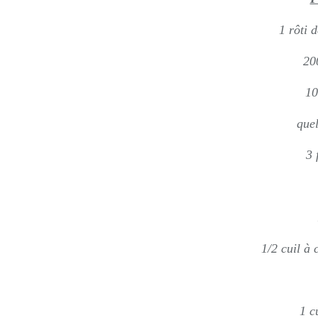
1 rôti 
20
10
que
3 
1/2 cuil à 
1 c