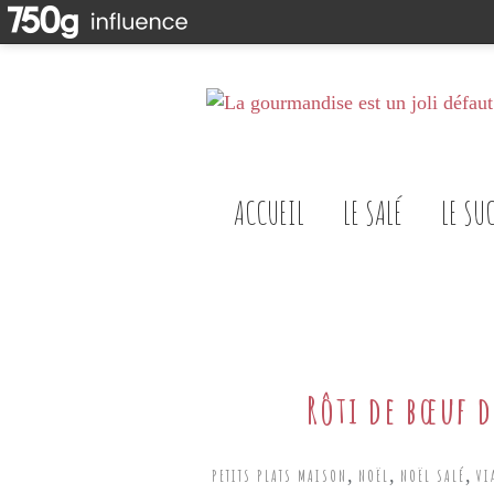
ACCUEIL
LE SALÉ
LE SU
Rôti de bœuf d
,
,
,
PETITS PLATS MAISON
NOËL
NOËL SALÉ
VI