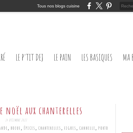
Tous nos blogs cuisine
CRÉ
LE P'TIT DEJ
LE PAIN
LES BASIQUES
MA 
e noël aux chanterelles
14 DÉCEMBRE 2022
,
,
,
,
,
,
ANDE
BOEUF
ÉPICES
CHANTERELLES
FIGUES
CANNELLE
PORTO