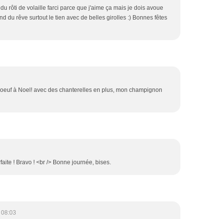
 du rôti de volaille farci parce que j'aime ça mais je dois avoue
d du rêve surtout le tien avec de belles girolles :) Bonnes fêtes
e boeuf à Noel! avec des chanterelles en plus, mon champignon
faite ! Bravo ! <br /> Bonne journée, bises.
 08:03