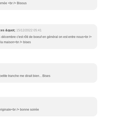
urnée <br /> Bisous
ces &quot;
15/12/2022 05:41
 décembre c'est rôti de boeuf en général on est entre nous<br />
à la maison<br /> bises
etite tranche me dirait bien... Bises
riginale<br /> bonne soirée