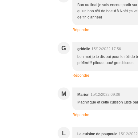
Bon au final je vais encore partir sur
qu'un bon rôti de boeuf à Noël ça ven
de fin d'année!
Répondre
G
gridelle
15/12/2022 17:56
ben moi je te dis oui pour le rôti d
préféré!!! pfiouuuuuu! gros bisous
Répondre
M
Marion
15/12/2022 09:36
Magnifique et cette cuisson juste par
Répondre
L
La cuisine de poupoule
15/12/2022