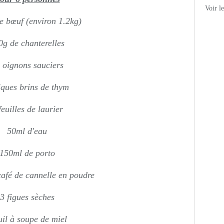
Voir l
de bœuf (environ 1.2kg)
0g de chanterelles
 oignons sauciers
lques brins de thym
feuilles de laurier
50ml d'eau
150ml de porto
café de cannelle en poudre
3 figues sèches
uil à soupe de miel