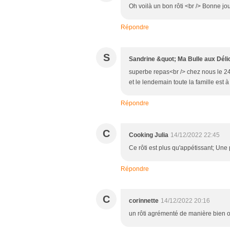
Oh voilà un bon rôti <br /> Bonne jo
Répondre
S
Sandrine &quot; Ma Bulle aux Déli
superbe repas<br /> chez nous le 24
et le lendemain toute la famille est 
Répondre
C
Cooking Julia
14/12/2022 22:45
Ce rôti est plus qu'appétissant; Une p
Répondre
C
corinnette
14/12/2022 20:16
un rôti agrémenté de manière bien o