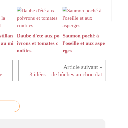
tillan
Daube d'été aux po
Saumon poché à
t au mi
ivrons et tomates c
l'oseille et aux aspe
onfites
rges
ve
3 idées... de bûches au chocolat