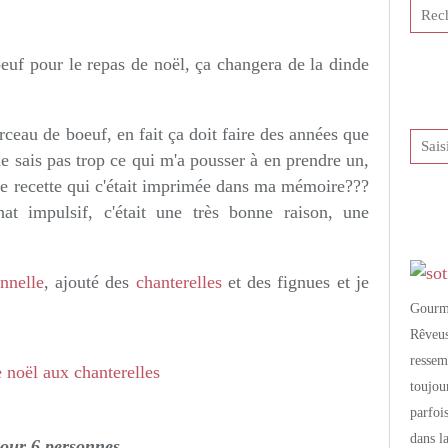
tis et publié depuis Overblog
euf pour le repas de noël, ça changera de la dinde
rceau de boeuf, en fait ça doit faire des années que
ne sais pas trop ce qui m'a pousser à en prendre un,
ne recette qui c'était imprimée dans ma mémoire???
at impulsif, c'était une très bonne raison, une
nnelle
, ajouté des
chanterelles
et des fignues et je
Gourm
Rêveu
resse
toujo
parfoi
dans l
our 6 personnes