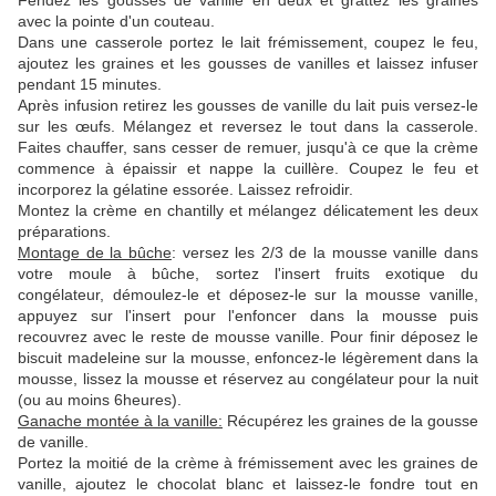
Fendez les gousses de vanille en deux et grattez les graines
avec la pointe d'un couteau.
Dans une casserole portez le lait frémissement, coupez le feu,
ajoutez les graines et les gousses de vanilles et laissez infuser
pendant 15 minutes.
Après infusion retirez les gousses de vanille du lait puis versez-le
sur les œufs. Mélangez et reversez le tout dans la casserole.
Faites chauffer, sans cesser de remuer, jusqu'à ce que la crème
commence à épaissir et nappe la cuillère. Coupez le feu et
incorporez la gélatine essorée. Laissez refroidir.
Montez la crème en chantilly et mélangez délicatement les deux
préparations.
Montage de la bûche
: versez les 2/3 de la mousse vanille dans
votre moule à bûche, sortez l'insert fruits exotique du
congélateur, démoulez-le et déposez-le sur la mousse vanille,
appuyez sur l'insert pour l'enfoncer dans la mousse puis
recouvrez avec le reste de mousse vanille. Pour finir déposez le
biscuit madeleine sur la mousse, enfoncez-le légèrement dans la
mousse, lissez la mousse et réservez au congélateur pour la nuit
(ou au moins 6heures).
Ganache montée à la vanille:
Récupérez les graines de la gousse
de vanille.
Portez la moitié de la crème à frémissement avec les graines de
vanille, ajoutez le chocolat blanc et laissez-le fondre tout en