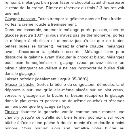
remuant, mélangez bien pour lisser le chocolat avant d'incorporer
le reste de la crème. Filmez et réservez au frais 2-3 heures voir
une nuit.
Glaçage passion:
Faites tremper la gélatine dans de l'eau froide.
Portez la crème liquide à frémissement.
Dans une casserole, amener le mélange purée passion, sucre et
glucose jusqu'à 103° (si vous n'avez pas de thermomètre, portez
le mélange à ébullition et attendez jusqu'à ce que de toutes
petites bulles se forment). Versez la crème chaude, mélangez
avant d'incorporer la gélatine essorée. Mélangez bien pour
dissoudre la gélatine avant d'ajouter le chocolat blanc. Mélangez
pour bien homogénéiser le glaçage (vous pouvez utiliser un
mixeur plongeant en veillant à ne pas incorporer de bulles d'air
dans le glaçage)
.
Laissez refroidir (idéalement jusqu'à 35-38°C)
Glacez la bûche:
Sortez la bûche du congélateur, démoulez-la et
déposez-la sur une grille elle-même placée sur un plat creux,
versez le glaçage sur la bûche (si besoin récupérez le glaçage
dans le plat creux et passez une deuxième couche) et réservez
au frais pour que le glaçage se fige.
Finition
: fouettez la ganache vanille comme pour monter une
chantilly jusqu'à ce qu'elle soit bien ferme, pochez-la sur votre
bûche à l'aide d'une poche à douille munie d'une douille à saint
honoré. Vous pouvez alors soit remettre votre bûche au