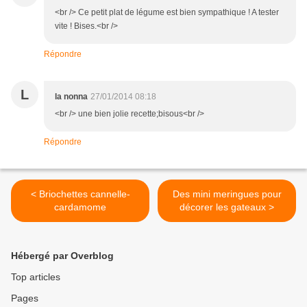
<br /> Ce petit plat de légume est bien sympathique ! A tester
vite ! Bises.<br />
Répondre
L
la nonna
27/01/2014 08:18
<br /> une bien jolie recette;bisous<br />
Répondre
< Briochettes cannelle-
Des mini meringues pour
cardamome
décorer les gateaux >
Hébergé par Overblog
Top articles
Pages