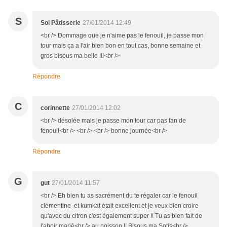
S
Sol Pâtisserie
27/01/2014 12:49
<br /> Dommage que je n'aime pas le fenouil, je passe mon
tour mais ça a l'air bien bon en tout cas, bonne semaine et
gros bisous ma belle !!!<br />
Répondre
C
corinnette
27/01/2014 12:02
<br /> désolée mais je passe mon tour car pas fan de
fenouil<br /> <br /> <br /> bonne journée<br />
Répondre
G
gut
27/01/2014 11:57
<br /> Eh bien tu as sacrément du te régaler car le fenouil
clémentine et kumkat était excellent et je veux bien croire
qu'avec du citron c'est également super !! Tu as bien fait de
l'aboir marié<br /> au poisson !! Bisous ma Sotis<br />