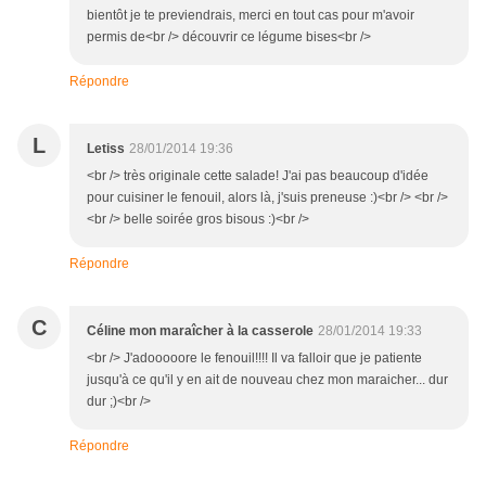
bientôt je te previendrais, merci en tout cas pour m'avoir
permis de<br /> découvrir ce légume bises<br />
Répondre
L
Letiss
28/01/2014 19:36
<br /> très originale cette salade! J'ai pas beaucoup d'idée
pour cuisiner le fenouil, alors là, j'suis preneuse :)<br /> <br />
<br /> belle soirée gros bisous :)<br />
Répondre
C
Céline mon maraîcher à la casserole
28/01/2014 19:33
<br /> J'adooooore le fenouil!!!! Il va falloir que je patiente
jusqu'à ce qu'il y en ait de nouveau chez mon maraicher... dur
dur ;)<br />
Répondre