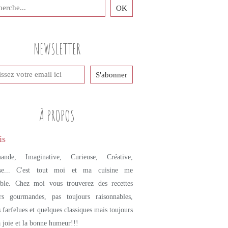
PETITES DOUCEURS SUCRÉES
BISCUITS
CERISES
NEWSLETTER
FÈVE TONKA
CHOCOLAT BLANC
NOIX DE MACADAMIA
COOKIES
À PROPOS
ande, Imaginative, Curieuse, Créative,
se... C'est tout moi et ma cuisine me
mble. Chez moi vous trouverez des recettes
urs gourmandes, pas toujours raisonnables,
s farfelues et quelques classiques mais toujours
a joie et la bonne humeur!!!