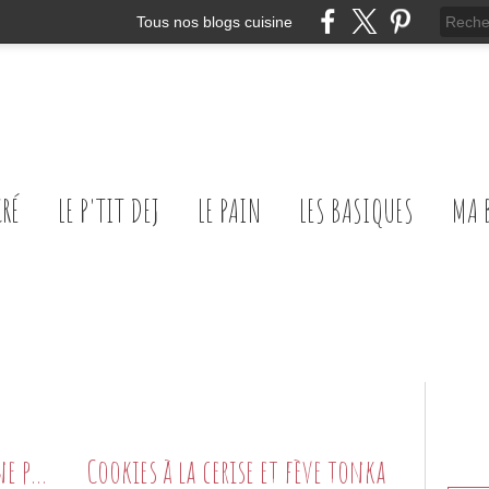
Tous nos blogs cuisine
CRÉ
LE P'TIT DEJ
LE PAIN
LES BASIQUES
MA 
Crumble de chou fleur et banane plantain
Cookies à la cerise et fève tonka