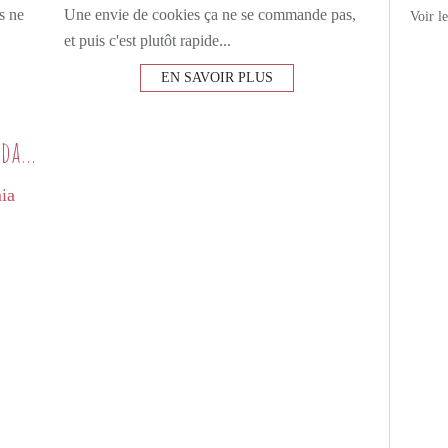
s ne
Une envie de cookies ça ne se commande pas,
Voir l
et puis c'est plutôt rapide...
EN SAVOIR PLUS
Filet flétan en croute de macadamia
PETITS PLATS MAISON
POISSON
CURCUMA
PIMENT D'ESPELETTE
LAIT DE COCO
CURRY VERT
NOIX DE MACADAMIA