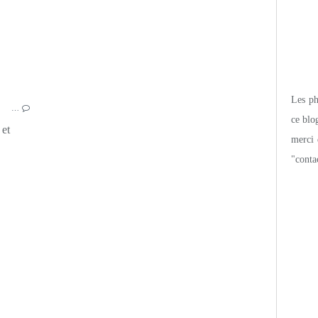
Les pho
…
ce blo
 et
merci 
"conta