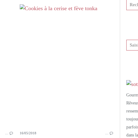
PETITS PLATS MAISON
CRUMBLE
BANANE PLANTAIN
COCO
CURRY
NOIX DE MACADAMIA
SÉSAME
GINGEMBRE
CHOUX-FLEUR
Gourm
Rêveu
resse
toujo
parfoi
…
16/05/2018
…
dans l