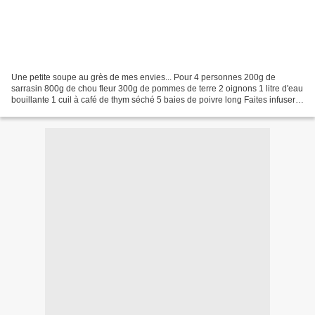
Une petite soupe au grès de mes envies... Pour 4 personnes 200g de
sarrasin 800g de chou fleur 300g de pommes de terre 2 oignons 1 litre d'eau
bouillante 1 cuil à café de thym séché 5 baies de poivre long Faites infuser
le thym et le poivre long dans...