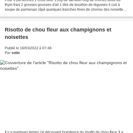
thym frais 2 grosses gousses d'ail 1 litre de bouillon de légumes 4 cuil à
soupe de parmesan râpé quelques tranches fines de choriso des noisettes
du thym Détailllez le chou fleur en...
Risotto de chou fleur aux champignons et
noisettes
Publié le 16/03/2022 à 07:46
Par
sotis
Il y a quelques temps j'ai découvert l'existence du risotto de chou-fleur. Il a