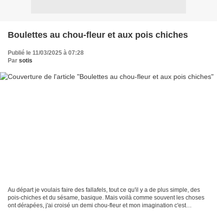
Boulettes au chou-fleur et aux pois chiches
Publié le 11/03/2025 à 07:28
Par
sotis
Au départ je voulais faire des fallafels, tout ce qu'il y a de plus simple, des
pois-chiches et du sésame, basique. Mais voilà comme souvent les choses
ont dérapées, j'ai croisé un demi chou-fleur et mon imagination c'est
emballée. Voila comment je me...