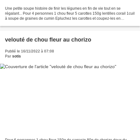
Une petite soupe histoire de finir les légumes en fin de vie tout en se
régalant... Pour 4 personnes 1 chou fleur 5 carottes 150g lentilles corail 1cuil
à soupe de graines de cumin Epluchez les carottes et coupez-les en
morceaux. Epluchez le chou-fleur...
velouté de chou fleur au chorizo
Publié le 16/11/2022 à 07:08
Par
sotis
Pour 6 personnes 1 chou fleur 150g de sarrasin 80g de chorizo doux du