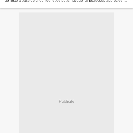
de reste à base de chou fleur et de butternut que j'ai beaucoup appréciée et
que je suis empressée de reproduire...
Publicité