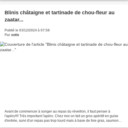
Blinis châtaigne et tartinade de chou-fleur au
zaatar...
Publié le 03/12/2024 à 07:58
Par
sotis
Avant de commencer à songer au repas du réveillon, il faut penser à
l'apéro!!!! Très important l'apéro. Chez moi on fait un gros apéritif en guise
d'entrée, suivi d'un repas pas trop lourd mais à base de foie gras, saumon
et/ou escargots selon les gouts...