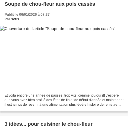
Soupe de chou-fleur aux pois cassés
Publié le 06/01/2026 à 07:37
Par
sotis
Et voila encore une année de passée, trop vite, comme toujours!! J'espère
que vous avez bien profité des fêtes de fin et de début d'année et maintenant
il est temps de revenir à une alimentation plus légère histoire de remettre
nos estomacs sur le droit...
3 idées... pour cuisiner le chou-fleur