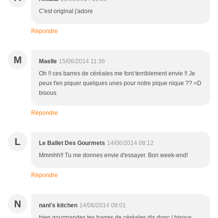
C'est original j'adore
Répondre
M
Maelle
15/06/2014 11:36
Oh !! ces barres de céréales me font terriblement envie !! Je
peux t'en piquer quelques unes pour notre pique nique ?? =D
bisous
Répondre
L
Le Ballet Des Gourmets
14/06/2014 08:12
Mmmhh!! Tu me donnes envie d'essayer. Bon week-end!
Répondre
N
nani's kitchen
14/06/2014 08:01
bien gourmandes tes barres de céréales dis donc ! bisous