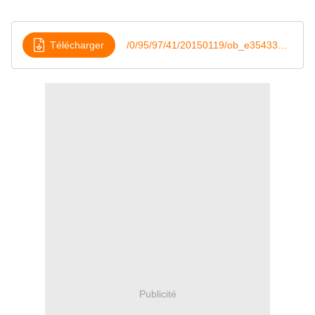
Télécharger
/0/95/97/41/20150119/ob_e35433_buche-chocolat-framboises
Publicité