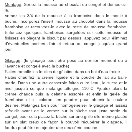
Montage
: Sortez la mousse au chocolat du congel et démoulez-
la.
Versez les 3/4 de la mousse à la framboise dans le moule à
bûche, Incorporez l'insert mousse au chocolat dans la mousse
framboise et recouvrez-le avec le reste de mousse framboise.
Enfoncez quelques framboises surgelées sur cette mousse et
finissez en plaçant le biscuit par dessus, appuyez pour éliminez
d'éventuelles poches d'air et retour au congel jusqu'au grand
jour.
Glaçage
: (le glaçage peut etre posé au dernier moment ou à
l'avance et congelé avec la buche)
Faites ramollir les feuilles de gélatine dans un bol d'eau froide.
Faites chauffez la crème liquide et la poudre de lait au bain-
marie. Dans une autre casserole faites cuire l'eau, le sucre et le
miel jusqu'à ce que mélange atteigne 110°C. Ajoutez alors la
crème chaude puis la gélatine essorée et enfin la gelée de
framboise et le colorant en poudre pour obtenir la couleur
désirée. Mélangez bien pour homogénéiser le glaçage et laissez
refroidir avant de le versez sur la bûche tout juste sortie du
congel, pour cela placez la bûche sur une grille elle-même placée
sur un plat creux de façon à pouvoir récupérer le glaçage, il
faudra peut être en ajouter une deuxième couche.