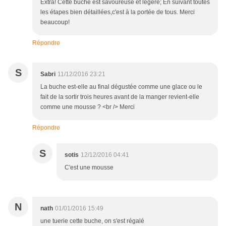
Extra! Cette bûche est savoureuse et légère; En suivant toutes
les étapes bien détaillées,c'est à la portée de tous. Merci
beaucoup!
Répondre
S
Sabri
11/12/2016 23:21
La buche est-elle au final dégustée comme une glace ou le
fait de la sortir trois heures avant de la manger revient-elle
comme une mousse ? <br /> Merci
Répondre
S
sotis
12/12/2016 04:41
C'est une mousse
N
nath
01/01/2016 15:49
une tuerie cette buche, on s'est régalé