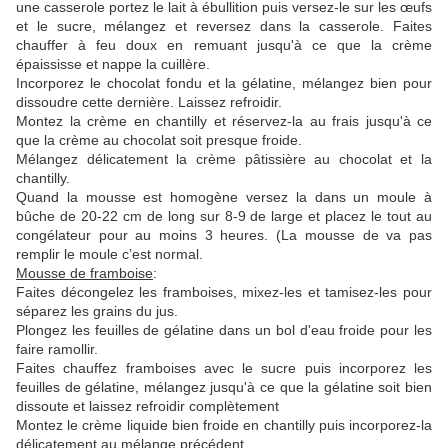
une casserole portez le lait à ébullition puis versez-le sur les œufs
et le sucre, mélangez et reversez dans la casserole. Faites
chauffer à feu doux en remuant jusqu'à ce que la crème
épaississe et nappe la cuillère.
Incorporez le chocolat fondu et la gélatine, mélangez bien pour
dissoudre cette dernière. Laissez refroidir.
Montez la crème en chantilly et réservez-la au frais jusqu'à ce
que la crème au chocolat soit presque froide.
Mélangez délicatement la crème pâtissière au chocolat et la
chantilly.
Quand la mousse est homogène versez la dans un moule à
bûche de 20-22 cm de long sur 8-9 de large et placez le tout au
congélateur pour au moins 3 heures. (La mousse de va pas
remplir le moule c’est normal.
Mousse de framboise
:
Faites décongelez les framboises, mixez-les et tamisez-les pour
séparez les grains du jus.
Plongez les feuilles de gélatine dans un bol d'eau froide pour les
faire ramollir.
Faites chauffez framboises avec le sucre puis incorporez les
feuilles de gélatine, mélangez jusqu'à ce que la gélatine soit bien
dissoute et laissez refroidir complètement
Montez le crème liquide bien froide en chantilly puis incorporez-la
délicatement au mélange précédent.