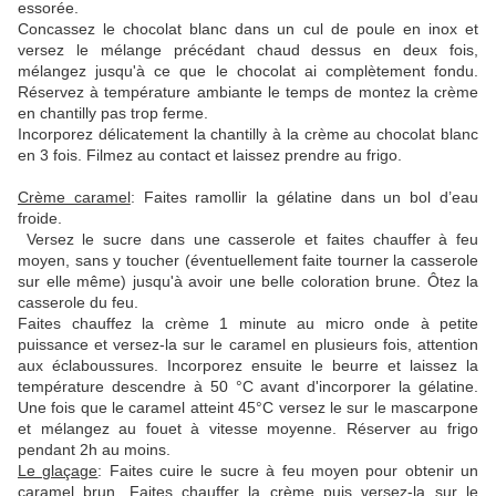
essorée.
Concassez le chocolat blanc dans un cul de poule en inox et
versez le mélange précédant chaud dessus en deux fois,
mélangez jusqu'à ce que le chocolat ai complètement fondu.
Réservez à température ambiante le temps de montez la crème
en chantilly pas trop ferme.
Incorporez délicatement la chantilly à la crème au chocolat blanc
en 3 fois. Filmez au contact et laissez prendre au frigo.
Crème caramel
: Faites ramollir la gélatine dans un bol d’eau
froide.
Versez le sucre dans une casserole et faites chauffer à feu
moyen, sans y toucher (éventuellement faite tourner la casserole
sur elle même) jusqu'à avoir une belle coloration brune. Ôtez la
casserole du feu.
Faites chauffez la crème 1 minute au micro onde à petite
puissance et versez-la sur le caramel en plusieurs fois, attention
aux éclaboussures. Incorporez ensuite le beurre et laissez la
température descendre à 50 °C avant d'incorporer la gélatine.
Une fois que le caramel atteint 45°C versez le sur le mascarpone
et mélangez au fouet à vitesse moyenne. Réserver au frigo
pendant 2h au moins.
Le glaçage
: Faites cuire le sucre à feu moyen pour obtenir un
caramel brun. Faites chauffer la crème puis versez-la sur le