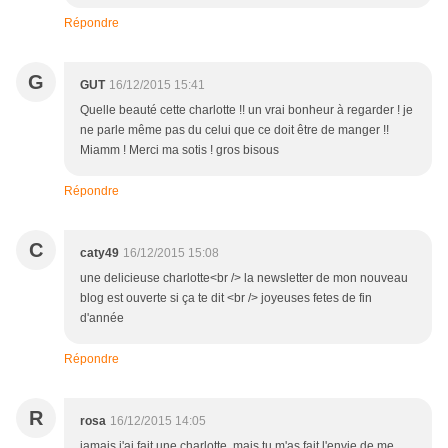
Répondre
G
GUT
16/12/2015 15:41
Quelle beauté cette charlotte !! un vrai bonheur à regarder ! je
ne parle même pas du celui que ce doit être de manger !!
Miamm ! Merci ma sotis ! gros bisous
Répondre
C
caty49
16/12/2015 15:08
une delicieuse charlotte<br /> la newsletter de mon nouveau
blog est ouverte si ça te dit <br /> joyeuses fetes de fin
d'année
Répondre
R
rosa
16/12/2015 14:05
jamais j'ai fait une charlotte, mais tu m'as fait l'envie de me