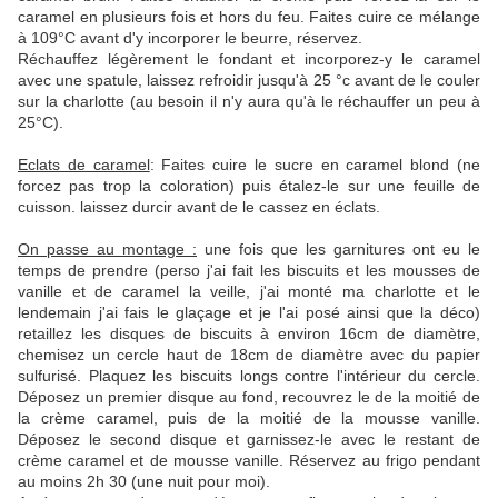
caramel en plusieurs fois et hors du feu. Faites cuire ce mélange
à 109°C avant d'y incorporer le beurre, réservez.
Réchauffez légèrement le fondant et incorporez-y le caramel
avec une spatule, laissez refroidir jusqu'à 25 °c avant de le couler
sur la charlotte (au besoin il n'y aura qu'à le réchauffer un peu à
25°C).
Eclats de caramel
: Faites cuire le sucre en caramel blond (ne
forcez pas trop la coloration) puis étalez-le sur une feuille de
cuisson. laissez durcir avant de le cassez en éclats.
On passe au montage :
une fois que les garnitures ont eu le
temps de prendre (perso j'ai fait les biscuits et les mousses de
vanille et de caramel la veille, j'ai monté ma charlotte et le
lendemain j'ai fais le glaçage et je l'ai posé ainsi que la déco)
retaillez les disques de biscuits à environ 16cm de diamètre,
chemisez un cercle haut de 18cm de diamètre avec du papier
sulfurisé. Plaquez les biscuits longs contre l'intérieur du cercle.
Déposez un premier disque au fond, recouvrez le de la moitié de
la crème caramel, puis de la moitié de la mousse vanille.
Déposez le second disque et garnissez-le avec le restant de
crème caramel et de mousse vanille. Réservez au frigo pendant
au moins 2h 30 (une nuit pour moi).