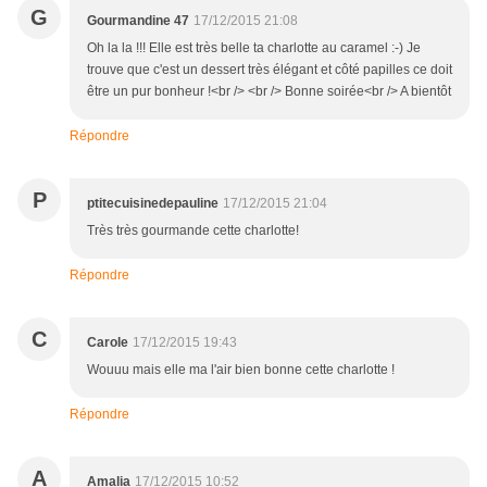
G
Gourmandine 47
17/12/2015 21:08
Oh la la !!! Elle est très belle ta charlotte au caramel :-) Je
trouve que c'est un dessert très élégant et côté papilles ce doit
être un pur bonheur !<br /> <br /> Bonne soirée<br /> A bientôt
Répondre
P
ptitecuisinedepauline
17/12/2015 21:04
Très très gourmande cette charlotte!
Répondre
C
Carole
17/12/2015 19:43
Wouuu mais elle ma l'air bien bonne cette charlotte !
Répondre
A
Amalia
17/12/2015 10:52