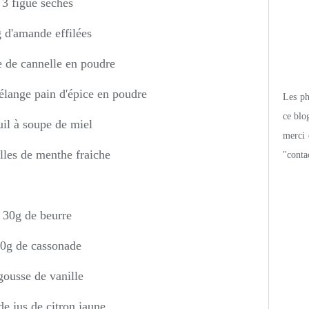
3 figue sèches
 d'amande effilées
e de cannelle en poudre
élange pain d'épice en poudre
Les pho
ce blo
uil à soupe de miel
merci 
lles de menthe fraiche
"conta
30g de beurre
0g de cassonade
gousse de vanille
e jus de citron jaune