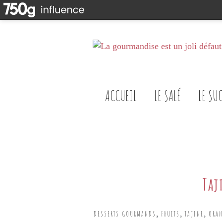
ACCUEIL
LE SALÉ
LE SU
Taj
,
,
,
DESSERTS GOURMANDS
FRUITS
TAJINE
ORA