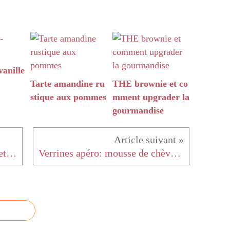
anille
Tarte amandine ru
THE brownie et co
stique aux pommes
mment upgrader la
gourmandise
Gâteau à la crème de marrons et aux myrtilles
Verrines apéro: mousse de chèvre à la menthe et aux petit pois