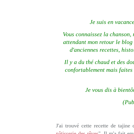
Rédigé par so
Je suis en vacanc
Vous connaissez la chanson, m
attendant mon retour le blog 
d'anciennes recettes, hist
Il y a du thé chaud et des do
confortablement mais faites 
Je vous dis à bientô
(Pub
J'ai trouvé cette recette de tajine
pâtisserie des rêves
". Il m'a fait en