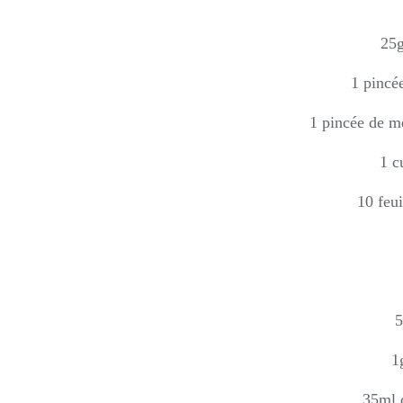
25g
1 pincé
1 pincée de m
1 c
10 feui
5
1
35ml d