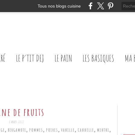
Tous nos blogs cuisine
CRÉ
LE P'TIT DEJ
LE PAIN
LES BASIQUES
MA 
ine de fruits
8 MARS 2022
,
,
,
,
,
,
,
NGE
BERGAMOTE
POMMES
POIRES
VANILLE
CANNELLE
MENTHE