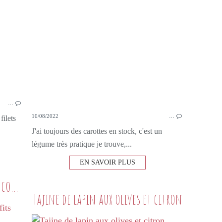
CANNELLE
…
10/08/2022
…
filets
J'ai toujours des carottes en stock, c'est un
légume très pratique je trouve,...
EN SAVOIR PLUS
Tajine de carottes aux citrons confits
Tajine de lapin aux olives et citron
PETITS PLATS MAISON