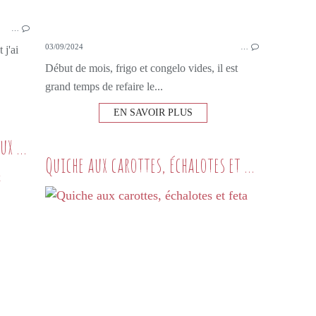
…
03/09/2024
…
 j'ai
Début de mois, frigo et congelo vides, il est
grand temps de refaire le...
EN SAVOIR PLUS
Tajine de poulet aux poires et aux marrons
Quiche aux carottes, échalotes et feta
LES BONS PETITS PLATS
VIANDE
POULET
TAJINE
POIRES
MARRONS
CHÂTAIGNES
FIGUES