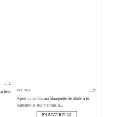
OLIVE
OLIVES VERTES
GRAINES DE CUMIN
CURCUMA
PAPRIKA
…
25/11/2024
…
i acheté
Après avoir fais ma blanquette de dinde à la
butternut et aux marrons il...
EN SAVOIR PLUS