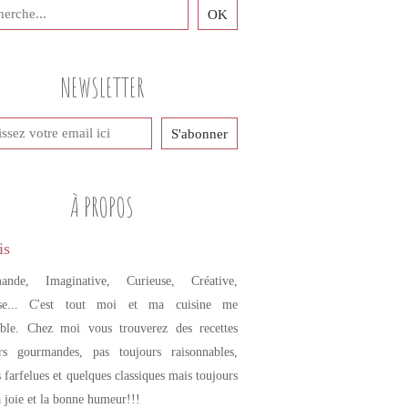
PETITS PLATS MAISON
TAJINE
VIANDE
NEWSLETTER
BOEUF
POIRES
ÉPICES
À PROPOS
ande, Imaginative, Curieuse, Créative,
se... C'est tout moi et ma cuisine me
mble. Chez moi vous trouverez des recettes
urs gourmandes, pas toujours raisonnables,
s farfelues et quelques classiques mais toujours
a joie et la bonne humeur!!!