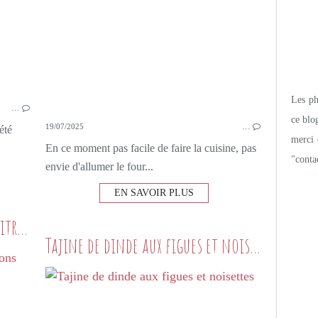
Les pho
…
ce blo
19/07/2025
…
été
merci 
En ce moment pas facile de faire la cuisine, pas
"conta
envie d'allumer le four...
EN SAVOIR PLUS
Tajine de poulet aux olives et citrons confits
Tajine de dinde aux figues et noisettes
VIANDE
TAJINE
POULET
CITRON CONFIT