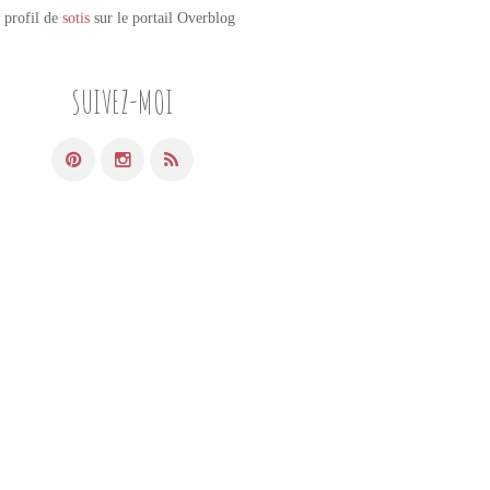
e profil de
sotis
sur le portail Overblog
SUIVEZ-MOI
PETITS PLATS MAISON
CAKE SALÉ
COURGETTES
OLIVES VERTES
ÉPICES
TAJINE
BASILIC