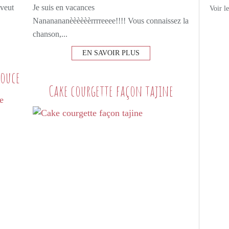
 veut
Je suis en vacances
Voir l
Nananananèèèèèèrrrreeee!!!! Vous connaissez la
chanson,...
EN SAVOIR PLUS
douce
Cake courgette façon tajine
PETITS PLATS MAISON
TAJINE
LÉGUMES
AUBERGINES
PATATES DOUCES
POIS CHICHE
MIEL
ÉPICES
CUMIN