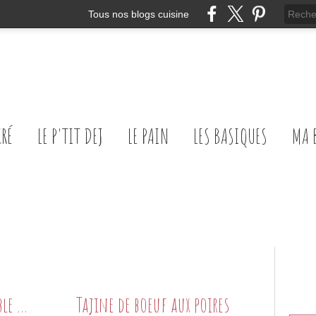
Tous nos blogs cuisine
CRÉ
LE P'TIT DEJ
LE PAIN
LES BASIQUES
MA 
Tajine de poulet au sirop d'érable et épices de noël
Tajine de boeuf aux poires