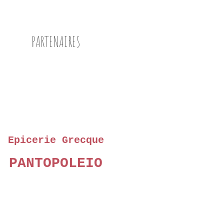
DINDE
TAJINE
FIGUES
PARTENAIRES
MIEL
NOISETTE
SAUGE
FENOUIL
Epicerie Grecque
PANTOPOLEIO