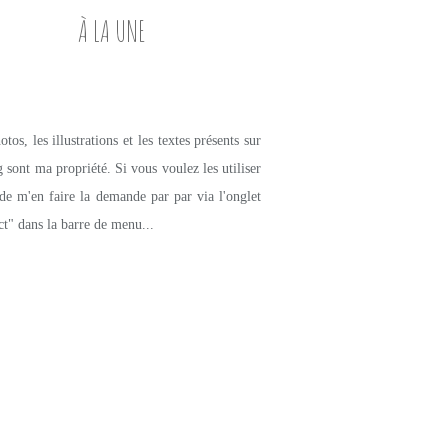
À LA UNE
tos, les illustrations et les textes présents sur
g sont ma propriété. Si vous voulez les utiliser
de m'en faire la demande par par via l'onglet
ct" dans la barre de menu...
PETITS PLATS MAISON
VIANDE