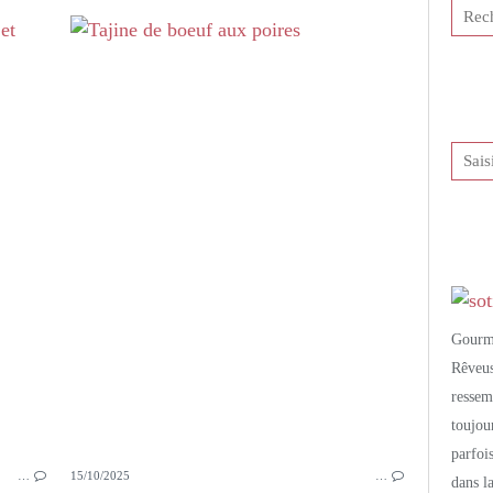
LES BONS PETITS PLATS
TAJINE
VIANDE
POULET
CAROTTES
CANNELLE
GRAINES DE CUMIN
BADIANE
SAUGE
Gourm
Rêveu
resse
toujo
parfoi
…
15/10/2025
…
dans l