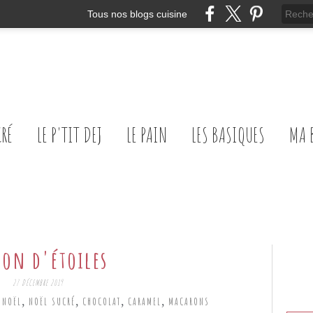
Tous nos blogs cuisine
CRÉ
LE P'TIT DEJ
LE PAIN
LES BASIQUES
MA 
con d'étoiles
27 DÉCEMBRE 2019
,
,
,
,
,
NOËL
NOËL SUCRÉ
CHOCOLAT
CARAMEL
MACARONS