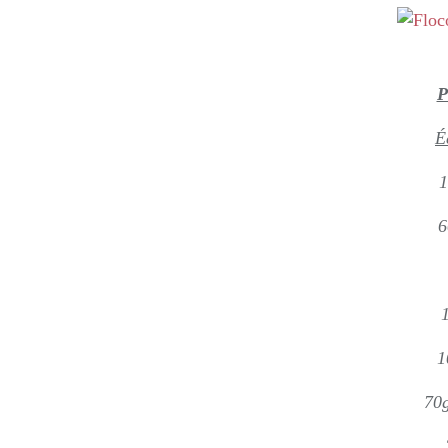
P
É
1
6
1
70