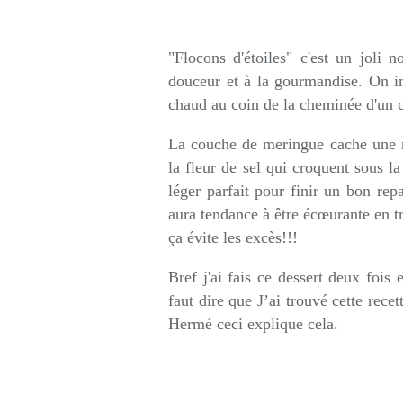
Rédigé par so
"Flocons d'étoiles" c'est un joli
douceur et à la gourmandise. On im
chaud au coin de la cheminée d'un c
La couche de meringue cache une m
la fleur de sel qui croquent sous la
léger parfait pour finir un bon re
aura tendance à être écœurante en t
ça évite les excès!!!
Bref j'ai fais ce dessert deux fois 
faut dire que J’ai trouvé cette rece
Hermé ceci explique cela.