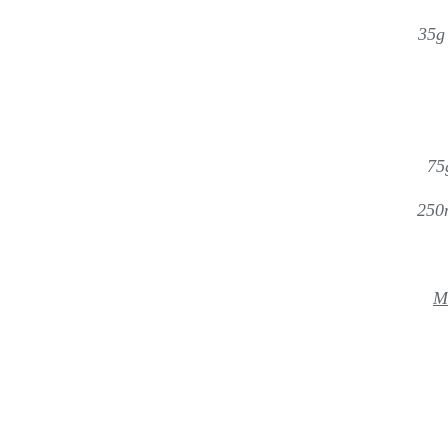
35g
75
250m
M