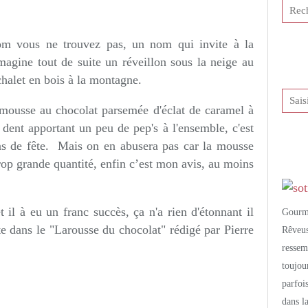
tis et publié depuis Overblog
 nom vous ne trouvez pas, un nom qui invite à la
agine tout de suite un réveillon sous la neige au
halet en bois à la montagne.
ousse au chocolat parsemée d'éclat de caramel à
 dent apportant un peu de pep's à l'ensemble, c'est
pas de fête. Mais on en abusera pas car la mousse
rop grande quantité, enfin c’est mon avis, au moins
et il à eu un franc succès, ça n'a rien d'étonnant il
Gourm
tte dans le "Larousse du chocolat" rédigé par Pierre
Rêveu
resse
toujo
parfoi
dans l