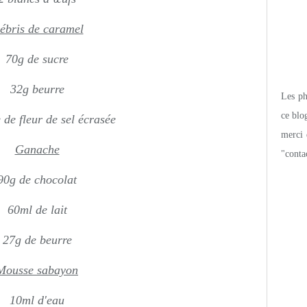
ébris de caramel
70g de sucre
32g beurre
Les pho
ce blo
 de fleur de sel écrasée
merci 
Ganache
"conta
90g de chocolat
60ml de lait
27g de beurre
Mousse sabayon
10ml d'eau