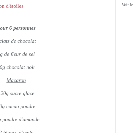
Voir l
our 6 personnes
clats de chocolat
g de fleur de sel
0g chocolat noir
Macaron
120g sucre glace
0g cacao poudre
g poudre d'amande
2 blancs d’œufs