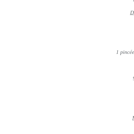
D
1 pincée