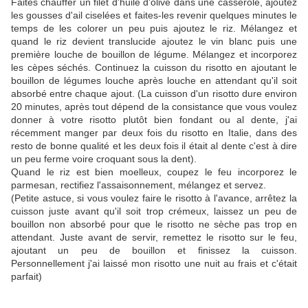
Faites chauffer un filet d'huile d'olive dans une casserole, ajoutez
les gousses d'ail ciselées et faites-les revenir quelques minutes le
temps de les colorer un peu puis ajoutez le riz. Mélangez et
quand le riz devient translucide ajoutez le vin blanc puis une
première louche de bouillon de légume. Mélangez et incorporez
les cèpes séchés. Continuez la cuisson du risotto en ajoutant le
bouillon de légumes louche après louche en attendant qu'il soit
absorbé entre chaque ajout. (La cuisson d'un risotto dure environ
20 minutes, après tout dépend de la consistance que vous voulez
donner à votre risotto plutôt bien fondant ou al dente, j'ai
récemment manger par deux fois du risotto en Italie, dans des
resto de bonne qualité et les deux fois il était al dente c'est à dire
un peu ferme voire croquant sous la dent).
Quand le riz est bien moelleux, coupez le feu incorporez le
parmesan, rectifiez l'assaisonnement, mélangez et servez.
(Petite astuce, si vous voulez faire le risotto à l'avance, arrêtez la
cuisson juste avant qu'il soit trop crémeux, laissez un peu de
bouillon non absorbé pour que le risotto ne sèche pas trop en
attendant. Juste avant de servir, remettez le risotto sur le feu,
ajoutant un peu de bouillon et finissez la cuisson.
Personnellement j'ai laissé mon risotto une nuit au frais et c'était
parfait)