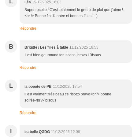
L
Léa
19/12/2025 16:03
Super recette ! C'est totalement le genre de plat que j'aime !
<br /> Bonne fin d'année et bonnes fêtes ! :-)
Répondre
B
Brigitte / Les filles à table
11/12/2025 18:53
Il est bien gourmand ton risotto, bravo ! Bisous
Répondre
L
la popote de PB
11/12/2025 17:54
il est vraiment très beau ce risotto bravo<br /> bonne
soirée<br /> bisous
Répondre
I
Isabelle QGDG
11/12/2025 12:08