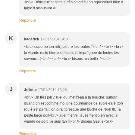
<br /> Délicieux et spirale très colorée ! on repasserait bien à
table !! bisous<br />
Répondre
K
kaderick
17/01/2014 14:16
<br /> superbe ton rôti, j'adore les roulés !!!<br /> <br /> <br />
la viande reste bien moelleuse et imprégnée de toutes les
saveurs :-)<br /> <br /> <br /> bisous ma belle :*<br />
Répondre
J
Juliette
17/01/2014 13:26
<br /> Un très joli visuel qui met l'eau à la bouche, surtout
quand on est comme moi une gourmande de sucré-salé (ton
roulé est parfait, on dirait presque une bûche de Noël !!). Ta
petite farce doit<br /> aller merveilleusement bien avec la
viande de porc, je suis fan !!!<br /> Bisous Gaëlle<br />
Répondre