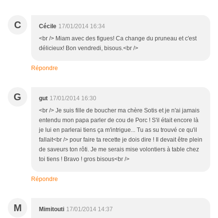
C
Cécile
17/01/2014 16:34
<br /> Miam avec des figues! Ca change du pruneau et c'est
délicieux! Bon vendredi, bisous.<br />
Répondre
G
gut
17/01/2014 16:30
<br /> Je suis fille de boucher ma chère Sotis et je n'ai jamais
entendu mon papa parler de cou de Porc ! S'il était encore là
je lui en parlerai tiens ça m'intrigue... Tu as su trouvé ce qu'il
fallait<br /> pour faire ta recette je dois dire ! Il devait être plein
de saveurs ton rôti. Je me serais mise volontiers à table chez
toi tiens ! Bravo ! gros bisous<br />
Répondre
M
Mimitouti
17/01/2014 14:37