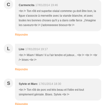
C
Carmencita
17/01/2014 19:46
<br /> Ton rôti est superbe olalal commme ça doit être bon, la
figue s'associe à merveille avec la viande blanche, et avec
toutes les bonnes choses qu'il y a dans cette farce , j'imagine
les saveurs<br /> j'adoreeeeee bisous<br />
Répondre
L
Line
17/01/2014 19:17
<br /> Miam ! Miam ! il a l'air tendre et juteux... <br /> <br /> <br
/> bises <br />
Répondre
S
Sylvie et Marc
17/01/2014 18:30
<br /> Ton rôti de porc est très beau et l'idée est tout
simplement géniale. Bises. Sylvie.<br />
Répondre