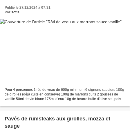
Publié le 27/12/2024 à 07:31
Par
sotis
Pour 4 personnes 1 rôti de veau de 600g minimum 6 oignons sauciers 100g
de girolles (déjà cuite en conserve) 100g de marrons cuits 2 gousses de
vanille 50ml de vin blanc 175ml d'eau 10g de beurre huile d'olive sel, poivre
2 cuil à café rases de maïzena...
Pavés de rumsteaks aux girolles, mozza et
sauge