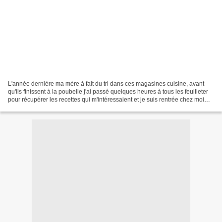
L'année dernière ma mère à fait du tri dans ces magasines cuisine, avant
qu'ils finissent à la poubelle j'ai passé quelques heures à tous les feuilleter
pour récupérer les recettes qui m'intéressaient et je suis rentrée chez moi
avec un gros paquet de...