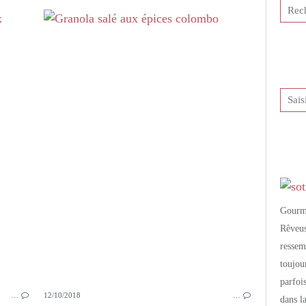
PETITS PLATS MAISON
SALADE
CÉRÉALES
QUINOA
CAROTTES
ORANGE
MENTHE
PERSIL
NOIX DE PÉCAN
Gourm
Rêveu
resse
toujo
parfoi
…
12/10/2018
…
dans l