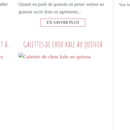
illet
Quand on parle de granola on pense surtout au
Voir l
granola sucré dont on agréments...
EN SAVOIR PLUS
Courgettes farcies au quinoa et aux herbes
Galettes de chou kale au quinoa
PETITS PLATS MAISON
LÉGUMES
COURGETTES
QUINOA
CÉRÉALES
SAUGE
AIL
FETA
NORA