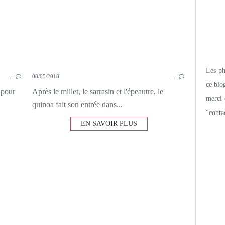
Les pho
…
08/05/2018
…
ce blo
 pour
Après le millet, le sarrasin et l'épeautre, le
merci 
quinoa fait son entrée dans...
"conta
EN SAVOIR PLUS