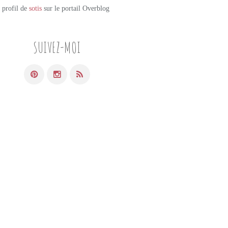
e profil de
sotis
sur le portail Overblog
SUIVEZ-MOI
PETITS PLATS MAISON
CÉRÉALES
CHOU KALE
QUINOA
CURCUMA
LÉGUMES
GRAINES DE LIN
THYM
NOISETTE