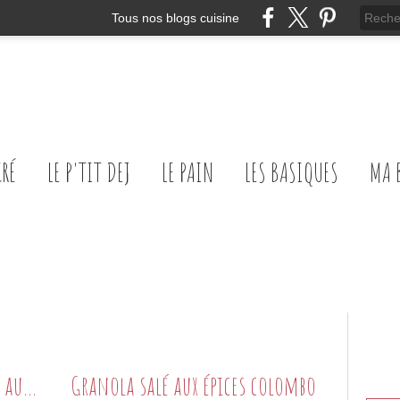
Tous nos blogs cuisine
CRÉ
LE P'TIT DEJ
LE PAIN
LES BASIQUES
MA 
Salade de quinoa à l'orange et aux carottes
Granola salé aux épices colombo