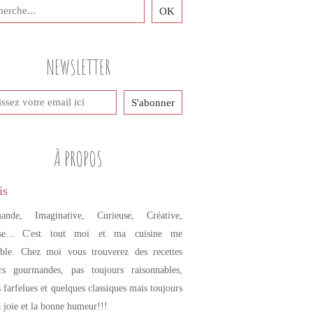
PETITS PLATS MAISON
ACCOMPAGNEMENT
GRANOLA
NEWSLETTER
GRANOLA SALÉ
ÉPICES
FLOCONS D'AVOINE
QUINOA
SÉSAME
À PROPOS
CUMIN
ande, Imaginative, Curieuse, Créative,
se... C'est tout moi et ma cuisine me
mble. Chez moi vous trouverez des recettes
urs gourmandes, pas toujours raisonnables,
s farfelues et quelques classiques mais toujours
a joie et la bonne humeur!!!