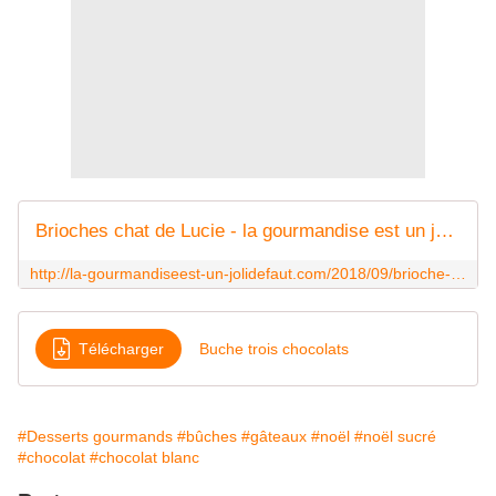
Brioches chat de Lucie - la gourmandise est un joli défaut
http://la-gourmandiseest-un-jolidefaut.com/2018/09/brioche-chat-de-lucie.html
Télécharger
Buche trois chocolats
#Desserts gourmands
#bûches
#gâteaux
#noël
#noël sucré
#chocolat
#chocolat blanc