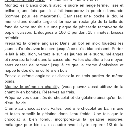
Montez les blancs d'œufs avec le sucre en neige ferme, lisse et
brillante, une fois que c'est fait incorporez la poudre d'amande
(comme pour les macarons). Garnissez une poche à douille
munie d'une douille large et formez un rectangle de la taille du
fond de votre moule sur une plaque de pâtisserie recouverte de
papier cuisson. Enfougnez à 180°C pendant 15 minutes, laissez
refroidir.
Préparez la crème anglaise
: Dans un bol en inox fouettez les
jaunes d'œufs avec le sucre jusqu'à ce qu'ils blanchissent. Portez
le lait à ébullition, versez le sur les jaunes et le sucre, mélangez
et reversez le tout dans la casserole. Faites chauffer à feu moyen
sans cesser de remuer jusqu'à ce que la crème épaississe et
nappe le dos d'une cuillère en bois.
Pesez la crème anglaise et divisez-la en trois parties de même
poids.
Montez le crème en chantilly
(vous pouvez aussi utilisez de la
chantilly en bombe). Réservez au frais.
Préparez vos quantités de chocolat et de gélatine ainsi qu'un bol
d'eau froide.
Crème au chocolat noir
: Faites fondre le chocolat au bain marie
et faites ramollir la gélatine dans l'eau froide. Une fois que le
chocolat à bien fondu, incorporez-lui la gélatine essorée,
mélangez pour bien la dissoudre avant d'y incorporer 1/3 de la