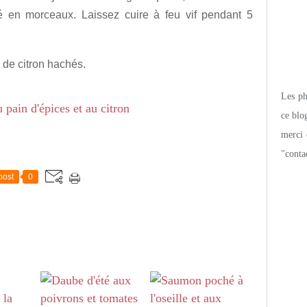
é en morceaux. Laissez cuire à feu vif pendant 5
 de citron hachés.
Les pho
ce blo
merci 
"conta
post
0