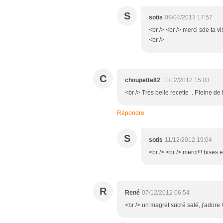
S
sotis
09/04/2013 17:57
<br /> <br /> merci sde ta vi
<br />
C
choupette82
11/12/2012 15:03
<br /> Très belle recette . Pleine de
Répondre
S
sotis
11/12/2012 19:04
<br /> <br /> merci!!! bises 
R
René
07/12/2012 06:54
<br /> un magret sucré salé, j'adore !