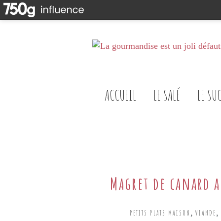
ACCUEIL
LE SALÉ
LE SU
Magret de canard a
,
,
PETITS PLATS MAISON
VIANDE