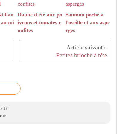
tillan
Daube d'été aux po
Saumon poché à
t au mi
ivrons et tomates c
l'oseille et aux aspe
onfites
rges
Petites brioche à tête
17:18
r />