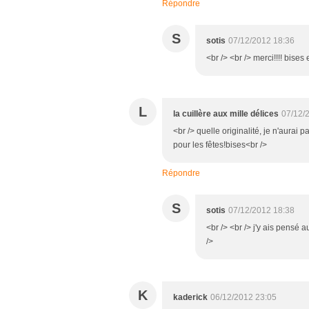
Répondre
S
sotis
07/12/2012 18:36
<br /> <br /> merci!!!! bises
L
la cuillère aux mille délices
07/12/
<br /> quelle originalité, je n'aurai
pour les fêtes!bises<br />
Répondre
S
sotis
07/12/2012 18:38
<br /> <br /> j'y ais pensé a
/>
K
kaderick
06/12/2012 23:05