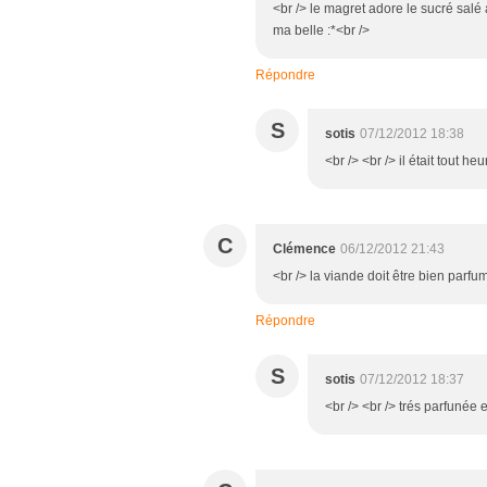
<br /> le magret adore le sucré salé al
ma belle :*<br />
Répondre
S
sotis
07/12/2012 18:38
<br /> <br /> il était tout he
C
Clémence
06/12/2012 21:43
<br /> la viande doit être bien parfu
Répondre
S
sotis
07/12/2012 18:37
<br /> <br /> trés parfunée e