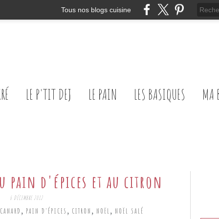
Tous nos blogs cuisine
CRÉ
LE P'TIT DEJ
LE PAIN
LES BASIQUES
MA 
u pain d'épices et au citron
6 DÉCEMBRE 2012
,
,
,
,
CANARD
PAIN D'ÉPICES
CITRON
NOËL
NOËL SALÉ