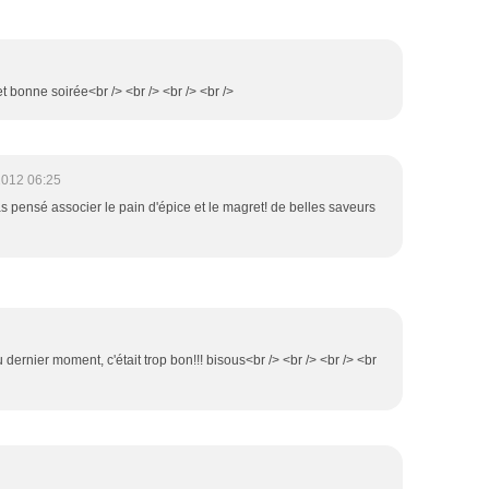
 et bonne soirée<br /> <br /> <br /> <br />
2012 06:25
 pas pensé associer le pain d'épice et le magret! de belles saveurs
u dernier moment, c'était trop bon!!! bisous<br /> <br /> <br /> <br