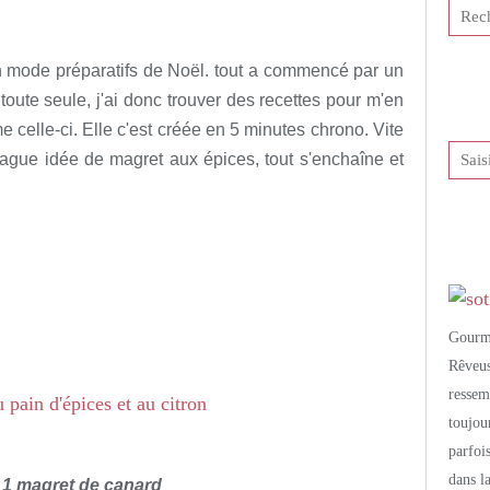
tis et publié depuis Overblog
en mode préparatifs de Noël. tout a commencé par un
toute seule, j'ai donc trouver des recettes pour m'en
me celle-ci. Elle c'est créée en 5 minutes chrono. Vite
vague idée de magret aux épices, tout s'enchaîne et
Gourm
Rêveu
resse
toujo
parfoi
dans l
 1 magret de canard